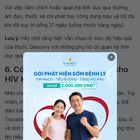
Với việc tiêm chích hoặc quan hệ tình dục qua đường
âm đạo, thuốc sẽ chỉ phát huy công dụng bảo vệ tối đa
khi đã duy trì uống 21 ngày (uống thuốc hàng ngày).
Lưu ý:
Hãy nhớ rằng hiện vẫn chưa rõ mức độ hiệu quả
của thuốc Descovy với những phụ nữ có quan hệ tình
dục qua đường âm đạo.
×
6. Có an toàn khi dùng PrEP cho
HIV không?
Nhìn chung thuốc Truvada và Descovy khá an toàn. Tuy
nhiên, một số người vẫn có thể gặp tác dụng phụ. Để
đảm bảo an toàn, trước khi dùng Descovy hoặc
Truvada để dự phòng lây nhiễm, hãy trao đổi với bác sĩ
về tình trạng sức khỏe mà bạn đang gặp phải, cũng như
tìm hiểu kỹ hơn tác dụng phụ và lợi ích của PrEP.