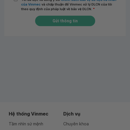
của Vinmec
và chấp thuận để Vinmec xử lý DLCN của tôi
theo quy định của pháp luật về bảo vệ DLCN.
*
Gửi thông tin
Hệ thống Vinmec
Dịch vụ
Tầm nhìn sứ mệnh
Chuyên khoa