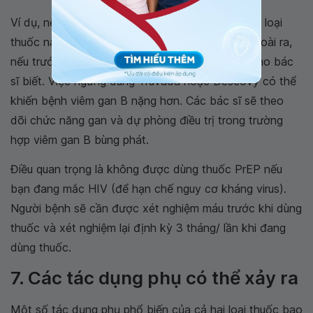
Ví dụ, nếu bạn mắc bệnh thận nghiêm trọng, các loại
thuốc này có thể sẽ không an toàn cho bạn. Ngoài ra,
nếu trước đây bạn từng mắc
viêm gan B
, hãy cho bác
sĩ biết. Việc ngừng dùng Truvada hoặc Descovy có thể
khiến bệnh viêm gan B nặng hơn. Các bác sĩ sẽ theo
dõi chức năng gan và dự phòng điều trị trong trường
hợp viêm gan B bùng phát.
Điều quan trọng là không được dùng thuốc PrEP nếu
bạn đang mắc HIV (để hạn chế nguy cơ kháng virus).
Người bệnh sẽ cần được xét nghiệm máu trước khi dùng
thuốc và xét nghiệm lại định kỳ 3 tháng/ lần khi đang
dùng thuốc.
7. Các tác dụng phụ có thể xảy ra
Một số tác dụng phụ phổ biến của cả hai loại thuốc bao