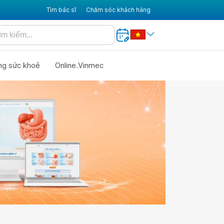
Tìm bác sĩ
Chăm sóc khách hàng
ng sức khoẻ
Online.Vinmec