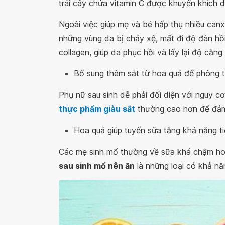
trái cây chứa vitamin C được khuyến khích 
Ngoài việc giúp mẹ và bé hấp thụ nhiều canxi
những vùng da bị chảy xệ, mất đi độ đàn hồi t
collagen, giúp da phục hồi và lấy lại độ căn
Bổ sung thêm sắt từ hoa quả để phòng t
Phụ nữ sau sinh dễ phải đối diện với nguy c
thực phẩm giàu sắt
thường cao hơn để đảm
Hoa quả giúp tuyến sữa tăng khả năng t
Các mẹ sinh mổ thường về sữa khá chậm hoặ
sau sinh mổ nên ăn
là những loại có khả năn