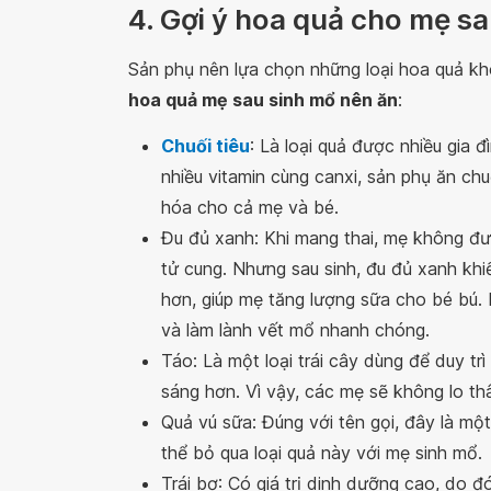
4. Gợi ý hoa quả cho mẹ s
Sản phụ nên lựa chọn những loại hoa quả kh
hoa quả mẹ sau sinh mổ nên ăn
:
Chuối tiêu
: Là loại quả được nhiều gia
nhiều vitamin cùng canxi, sản phụ ăn chuố
hóa cho cả mẹ và bé.
Đu đủ xanh: Khi mang thai, mẹ không đư
tử cung. Nhưng sau sinh, đu đủ xanh kh
hơn, giúp mẹ tăng lượng sữa cho bé bú.
và làm lành vết mổ nhanh chóng.
Táo: Là một loại trái cây dùng để duy tr
sáng hơn. Vì vậy, các mẹ sẽ không lo th
Quả vú sữa: Đúng với tên gọi, đây là một 
thể bỏ qua loại quả này với mẹ sinh mổ.
Trái bơ: Có giá trị dinh dưỡng cao, do đó