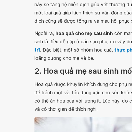
này sẽ tăng hệ miễn dịch giúp vết thương đư
một loại quả giúp kích thích sự vận động củ
dịch cũng sẽ được tống ra và mau hồi phục
Ngoài ra,
hoa quả cho mẹ sau sinh
còn mang
sinh là điều dễ gặp ở các sản phụ, do vậy ă
trĩ
. Đặc biệt, một số nhóm hoa quả,
thực p
loãng xương cho mẹ và bé.
2. Hoa quả mẹ sau sinh mổ
Hoa quả được khuyến khích dùng cho phụ nữ 
để tránh một vài tác dụng xấu cho sức khỏe
có thể ăn hoa quả với lượng ít. Lúc này, do
và có thời gian để thích nghi.