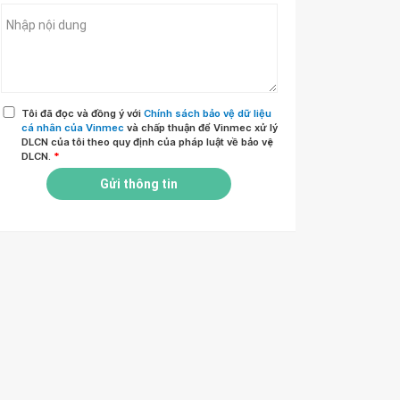
Tôi đã đọc và đồng ý với
Chính sách bảo vệ dữ liệu
cá nhân của Vinmec
và chấp thuận để Vinmec xử lý
DLCN của tôi theo quy định của pháp luật về bảo vệ
DLCN.
*
Gửi thông tin