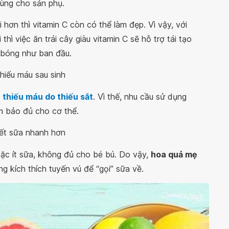
dùng cho sản phụ.
 hơn thì vitamin C còn có thể làm đẹp. Vì vậy, với
hì việc ăn trái cây giàu vitamin C sẽ hỗ trợ tái tạo
g bóng như ban đầu.
hiếu máu sau sinh
ơ
thiếu máu do thiếu sắt
. Vì thế, nhu cầu sử dụng
 bảo đủ cho cơ thể.
iết sữa nhanh hơn
c ít sữa, không đủ cho bé bú. Do vậy,
hoa quả mẹ
g kích thích tuyến vú để “gọi” sữa về.