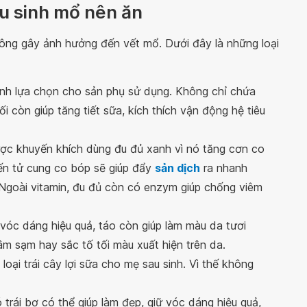
au sinh mổ nên ăn
ông gây ảnh hưởng đến vết mổ. Dưới đây là những loại
 đình lựa chọn cho sản phụ sử dụng. Không chỉ chứa
i còn giúp tăng tiết sữa, kích thích vận động hệ tiêu
ợc khuyến khích dùng đu đủ xanh vì nó tăng cơn co
iến tử cung co bóp sẽ giúp đẩy
sản dịch
ra nhanh
 Ngoài vitamin, đu đủ còn có enzym giúp chống viêm
ì vóc dáng hiệu quả, táo còn giúp làm màu da tươi
âm sạm hay sắc tố tối màu xuất hiện trên da.
loại trái cây lợi sữa cho mẹ sau sinh. Vì thế không
 trái bơ có thể giúp làm đẹp, giữ vóc dáng hiệu quả,