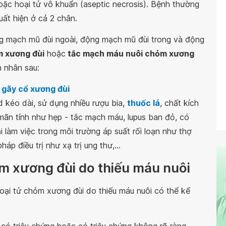
oặc hoại tử vô khuẩn (aseptic necrosis). Bệnh thường
xuất hiện ở cả 2 chân.
g mạch mũ đùi ngoài, động mạch mũ đùi trong và động
m xương đùi
hoặc
tắc mạch máu nuôi chỏm xương
 nhân sau:
c
gãy cổ xương đùi
 kéo dài, sử dụng nhiều rượu bia,
thuốc lá
, chất kích
mãn tính như hẹp - tắc mạch máu, lupus ban đỏ, có
i làm việc trong môi trường áp suất rối loạn như thợ
áp điều trị như xạ trị ung thư,...
ỏm xương đùi do thiếu máu nuôi
oại tử chỏm xương đùi do thiếu máu nuôi có thể kể