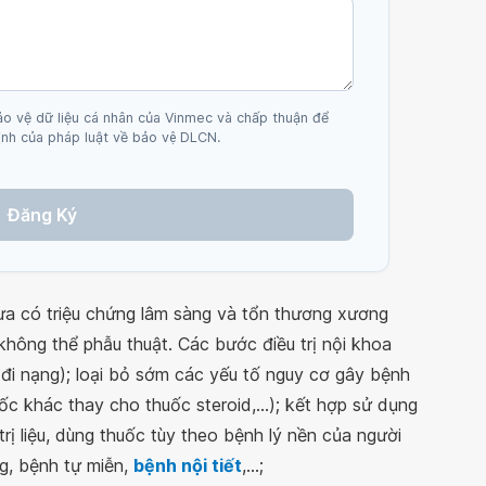
ảo vệ dữ liệu cá nhân của Vinmec và chấp thuận để
nh của pháp luật về bảo vệ DLCN.
Đăng Ký
hưa có triệu chứng lâm sàng và tổn thương xương
ông thể phẫu thuật. Các bước điều trị nội khoa
đi nạng); loại bỏ sớm các yếu tố nguy cơ gây bệnh
huốc khác thay cho thuốc steroid,...); kết hợp sử dụng
 trị liệu, dùng thuốc tùy theo bệnh lý nền của người
g, bệnh tự miễn,
bệnh nội tiết
,...;