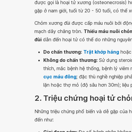
được gọi là hoại tử xương (osteonecrosis) h
gặp ở nam giới, tuổi từ 20 - 50 tuổi, có thể 
Chỏm xương đùi được cấp máu nuôi bởi độn
mạch dây chằng tròn.
Thiếu máu nuôi chỏ
đùi
dẫn đến hoại tử có thể do những nguyên
Do chấn thương:
Trật khớp háng
hoặ
Không do chấn thương:
Sử dụng steroid
thích, mắc bệnh hệ thống, bệnh lý viêm 
cục máu đông
; đặc thù nghề nghiệp phả
lặn hoặc thợ mỏ (độ sâu hơn 30m); liệu ph
2. Triệu chứng hoại tử ch
Những triệu chứng phổ biến và dễ gặp của h
đến như: