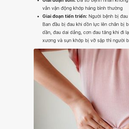
Giai đoạn sớm:
Đa số bệnh nhân không c
vẫn vận động khớp háng bình thường
Giai đoạn tiến triển:
Người bệnh bị đau 
Ban đầu bị đau khi dồn lực lên chân bị 
dần, đau dai dẳng, cơn đau tăng khi đi lạ
xương và sụn khớp bị vỡ sập thì người 