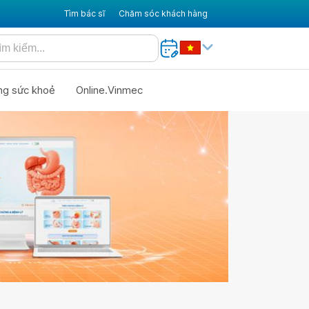
Tìm bác sĩ
Chăm sóc khách hàng
ng sức khoẻ
Online.Vinmec