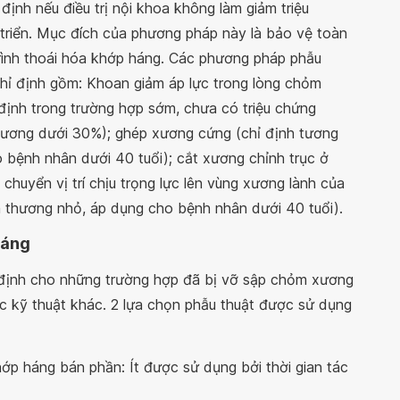
ịnh nếu điều trị nội khoa không làm giảm triệu
 triển. Mục đích của phương pháp này là bảo vệ toàn
rình thoái hóa khớp háng. Các phương pháp phẫu
hỉ định gồm: Khoan giảm áp lực trong lòng chỏm
định trong trường hợp sớm, chưa có triệu chứng
xương dưới 30%); ghép xương cứng (chỉ định tương
o bệnh nhân dưới 40 tuổi); cắt xương chỉnh trục ở
chuyển vị trí chịu trọng lực lên vùng xương lành của
 thương nhỏ, áp dụng cho bệnh nhân dưới 40 tuổi).
háng
 định cho những trường hợp đã bị vỡ sập chỏm xương
các kỹ thuật khác. 2 lựa chọn phẫu thuật được sử dụng
p háng bán phần: Ít được sử dụng bởi thời gian tác