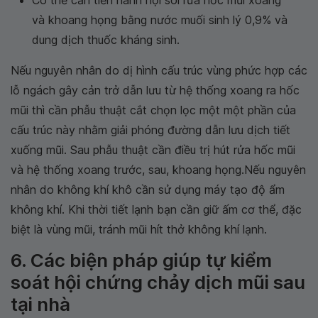
Có thể cần tiến hành nội soi rửa hốc mũi xoang
và khoang họng bằng nước muối sinh lý 0,9% và
dung dịch thuốc kháng sinh.
Nếu nguyên nhân do dị hình cấu trúc vùng phức hợp các
lỗ ngách gây cản trở dẫn lưu từ hệ thống xoang ra hốc
mũi thì cần phẫu thuật cắt chọn lọc một một phần của
cấu trúc này nhằm giải phóng đường dẫn lưu dịch tiết
xuống mũi. Sau phẫu thuật cần điều trị hút rửa hốc mũi
và hệ thống xoang trước, sau, khoang họng.Nếu nguyên
nhân do không khí khô cần sử dụng máy tạo độ ẩm
không khí. Khi thời tiết lạnh bạn cần giữ ấm cơ thể, đặc
biệt là vùng mũi, tránh mũi hít thở không khí lạnh.
6. Các biện pháp giúp tự kiểm
soát hội chứng chảy dịch mũi sau
tại nhà