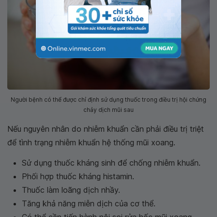
Người bệnh có thể được chỉ định sử dụng thuốc trong điều trị hội chứng
chảy dịch mũi sau
Nếu nguyên nhân do nhiễm khuẩn cần phải điều trị triệt
để tình trạng nhiễm khuẩn hệ thống mũi xoang.
Sử dụng thuốc kháng sinh để chống nhiễm khuẩn.
Phối hợp thuốc kháng histamin.
Thuốc làm loãng dịch nhầy.
Tăng khả năng miễn dịch của cơ thể.