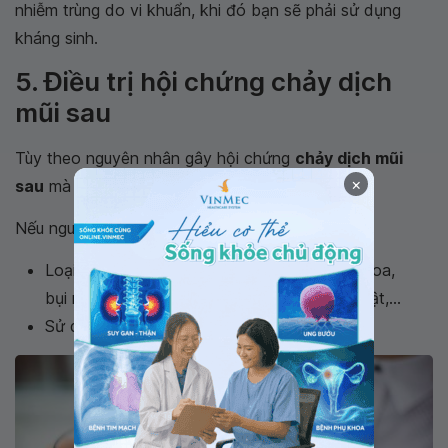
nhiễm trùng do vi khuẩn, khi đó bạn sẽ phải sử dụng
kháng sinh.
5. Điều trị hội chứng chảy dịch
mũi sau
Tùy theo nguyên nhân gây hội chứng
chảy dịch mũi
×
sau
mà sẽ có biện pháp điều trị khác nhau.
Nếu nguyên nhân do dị ứng cần phải:
Loại bỏ nguyên nhân gây dị ứng như phấn hoa,
bụi nhà, sợi bông vải, thực phẩm, lông súc vật,...
Sử dụng
thuốc kháng histamin
.