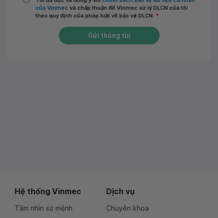
Tôi đã đọc và đồng ý với
Chính sách bảo vệ dữ liệu cá nhân
của Vinmec
và chấp thuận để Vinmec xử lý DLCN của tôi
theo quy định của pháp luật về bảo vệ DLCN.
*
Gửi thông tin
Hệ thống Vinmec
Dịch vụ
Tầm nhìn sứ mệnh
Chuyên khoa