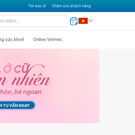
Tìm bác sĩ
Chăm sóc khách hàng
ng sức khoẻ
Online.Vinmec