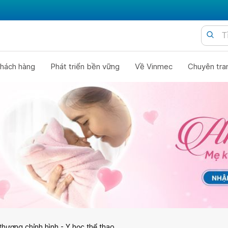
hách hàng
Phát triển bền vững
Về Vinmec
Chuyên tra
thương chỉnh hình - Y học thể thao