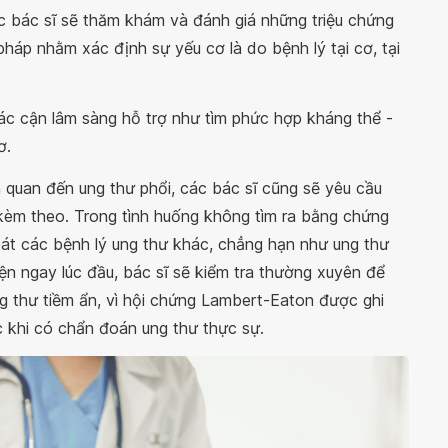
 bác sĩ sẽ thăm khám và đánh giá những triệu chứng
áp nhằm xác định sự yếu cơ là do bệnh lý tại cơ, tại
c cận lâm sàng hỗ trợ như tìm phức hợp kháng thể -
ơ.
n quan đến ung thư phổi, các bác sĩ cũng sẽ yêu cầu
kèm theo. Trong tình huống không tìm ra bằng chứng
át các bệnh lý ung thư khác, chẳng hạn như ung thư
ện ngay lúc đầu, bác sĩ sẽ kiểm tra thường xuyên để
g thư tiềm ẩn, vì hội chứng Lambert-Eaton được ghi
c khi có chẩn đoán ung thư thực sự.