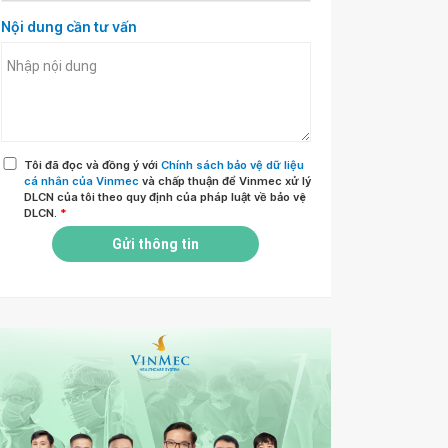
Nội dung cần tư vấn
Tôi đã đọc và đồng ý với
Chính sách bảo vệ dữ liệu
cá nhân của Vinmec
và chấp thuận để Vinmec xử lý
DLCN của tôi theo quy định của pháp luật về bảo vệ
DLCN.
*
Gửi thông tin