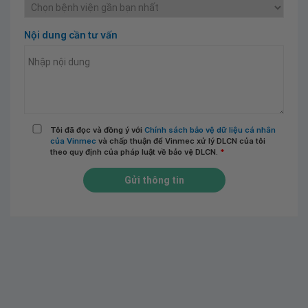
Nội dung cần tư vấn
Tôi đã đọc và đồng ý với
Chính sách bảo vệ dữ liệu cá nhân
của Vinmec
và chấp thuận để Vinmec xử lý DLCN của tôi
theo quy định của pháp luật về bảo vệ DLCN.
*
Gửi thông tin