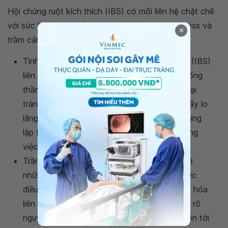
Hội chứng ruột kích thích (IBS) có mối liên hệ chặt chẽ
với sức khỏe tâm thần, đặc biệt là tình trạng stress và
×
trầm cảm:
Tình trạng
stress
: Hội chứng ruột kích thích (IBS)
liên quan mật thiết đến hoạt động của hệ thống
thần kinh trung ương đối với các cơ thắt ở đại
tràng. Người bệnh IBS thường xuyên cảm thấy lo
lắng và căng thẳng quá mức, tạo nên một vòng
lặp bệnh lý khó kiểm soát, gây khó khăn trong
việc điều trị IBS.
Trầm cảm: Tình trạng này thường xuất hiện ở
những người mắc IBS kéo dài mà không được
điều trị hiệu quả. Các triệu chứng rối loạn tiêu hóa
liên tục, cơn đau dai dẳng và mệt mỏi không rõ
nguyên nhân, cùng với việc phải thường xuyên tới