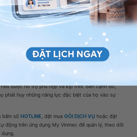
t căn bệnh, vì vậy chưa có phương thức chẩn đoán
sĩ sẽ có thể chỉ định để dùng một số phương pháp để
c hiện các xét nghiệm và chụp não, chụp CT...
ốc đặc trị cụ thể cho người mang
hội chứng Savant
.
 làm thuyên giảm ảnh hưởng do hội chứng mang lại như
rợ của thành viên gia đình, các chương trình giáo dục
người mang hội chứng hòa nhập với cộng đồng.
 đối với lĩnh vực y tế và khoa học. Tuy nhiên, người
nếu được hỗ trợ phù hợp và kịp thời. Bên cạnh đó,
họ phát huy những năng lực đặc biệt của họ vào sự
ng bấm số
HOTLINE
, đặt mua
GÓI DỊCH VỤ
hoặc đặt
 tự động trên ứng dụng My Vinmec để quản lý, theo dõi
g dụng.