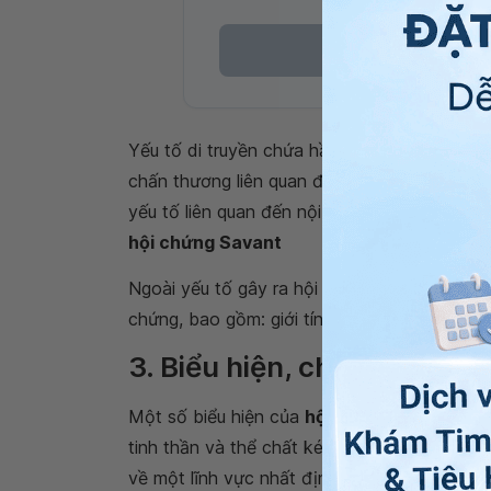
Yếu tố di truyền chứa hầu hết đại đa số cá
chấn thương liên quan đến đầu và hệ thần ki
yếu tố liên quan đến nội tiết tố testostero
hội chứng Savant
Ngoài yếu tố gây ra hội chứng trên thì một 
chứng, bao gồm: giới tính,
các dị tật bẩm si
3. Biểu hiện, chẩn đoán và
Một số biểu hiện của
hội chứng Savant
bao
tinh thần và thể chất kém phát triển, trí th
về một lĩnh vực nhất định, có vấn đề về hành