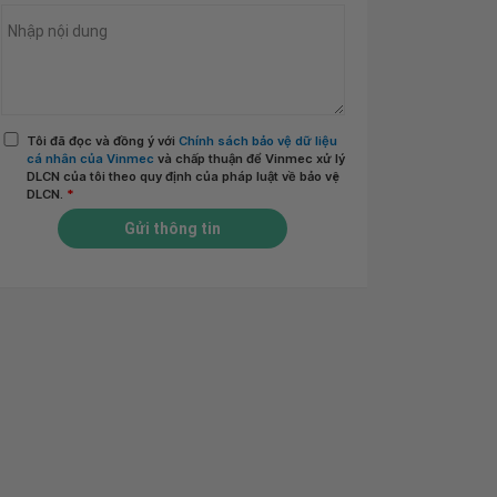
Tôi đã đọc và đồng ý với
Chính sách bảo vệ dữ liệu
cá nhân của Vinmec
và chấp thuận để Vinmec xử lý
DLCN của tôi theo quy định của pháp luật về bảo vệ
DLCN.
*
Gửi thông tin