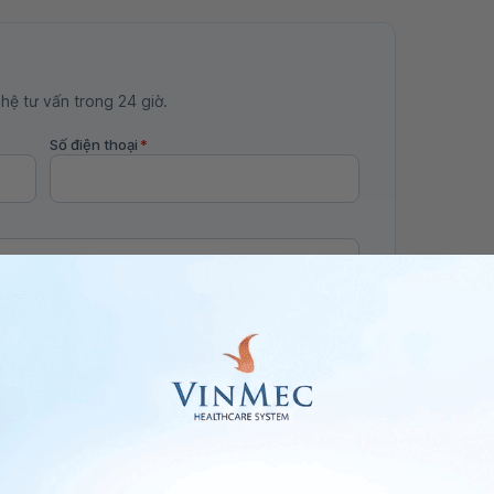
 hệ tư vấn trong 24 giờ.
Số điện thoại
*
ảo vệ dữ liệu cá nhân của Vinmec và chấp thuận để
nh của pháp luật về bảo vệ DLCN.