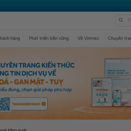
hách hàng
Phát triển bền vững
Về Vinmec
Chuyên tra
hoẻ tổng quát