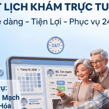
Đăng Ký
c trường hợp mang
hội chứng Savant
. Ngoài ra, các
nh cũng có thể dẫn đến tình trạng này. Bên cạnh đó,
ne cũng được xem là một trong những tác nhân gây ra
số yếu tố sau cũng góp phần làm tăng nguy cơ mắc hội
nh
, trẻ em sinh non hoặc sinh nhẹ cân,...
 điều trị hội chứng chứng savant
 gồm: gặp vấn đề về
rối loạn ngôn ngữ
, thiếu tự tin,
ông minh hạn chế nhưng lại có những năng lực đặc biệt
 vi và não bộ có những phát triển bất thường,...