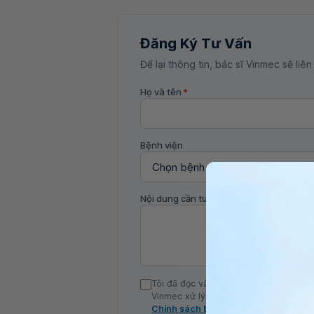
Đăng Ký Tư Vấn
Để lại thông tin, bác sĩ Vinmec sẽ liên
Họ và tên
*
Bệnh viện
Nội dung cần tư vấn
Tôi đã đọc và đồng ý với Chính sách b
Vinmec xử lý DLCN của tôi theo quy đị
Chính sách bảo mật