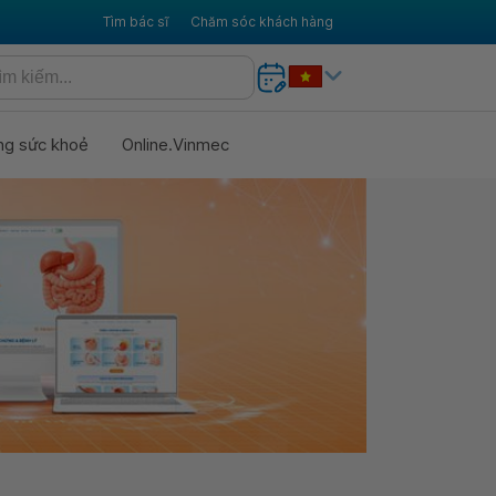
Tìm bác sĩ
Chăm sóc khách hàng
ng sức khoẻ
Online.Vinmec