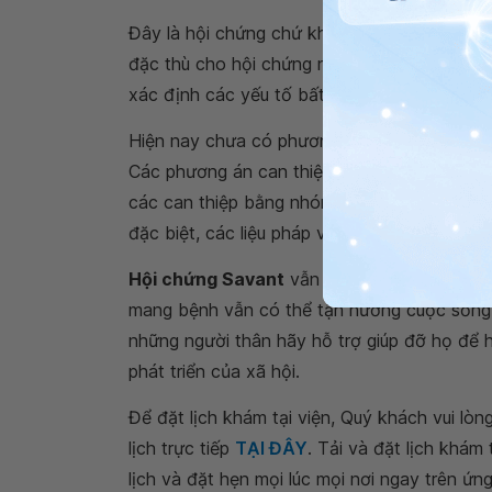
Đây là hội chứng chứ không được xem là mộ
đặc thù cho hội chứng này. Tuy nhiên, bác 
xác định các yếu tố bất thường bao gồm thự
Hiện nay chưa có phương án điều trị và thu
Các phương án can thiệp chỉ nhắm vào việc
các can thiệp bằng nhóm hỗ trợ dưới sự hỗ t
đặc biệt, các liệu pháp về tâm lý giúp cho 
Hội chứng Savant
vẫn còn là một điều bí ẩn
mang bệnh vẫn có thể tận hưởng cuộc sống 
những người thân hãy hỗ trợ giúp đỡ họ để 
phát triển của xã hội.
Để đặt lịch khám tại viện, Quý khách vui lò
lịch trực tiếp
TẠI ĐÂY
. Tải và đặt lịch khám
lịch và đặt hẹn mọi lúc mọi nơi ngay trên ứn