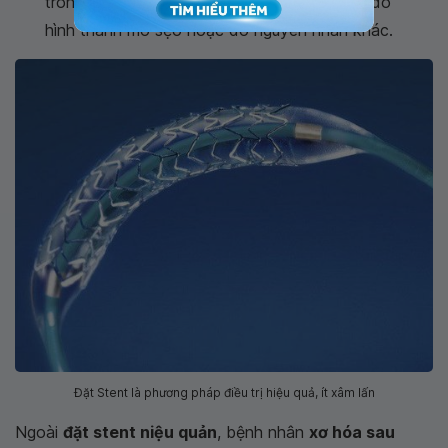
trong trường hợp niệu quản trở nên quá hẹp do
hình thành mô sẹo hoặc do nguyên nhân khác.
Đặt Stent là phương pháp điều trị hiệu quả, ít xâm lấn
Ngoài
đặt stent niệu quản
, bệnh nhân
xơ hóa sau