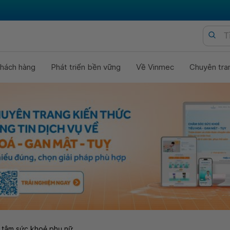
hách hàng
Phát triển bền vững
Về Vinmec
Chuyên tra
 tâm sức khoẻ phụ nữ