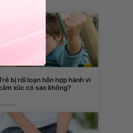
Trẻ bị rối loạn hỗn hợp hành vi
cảm xúc có sao không?
Xem thêm