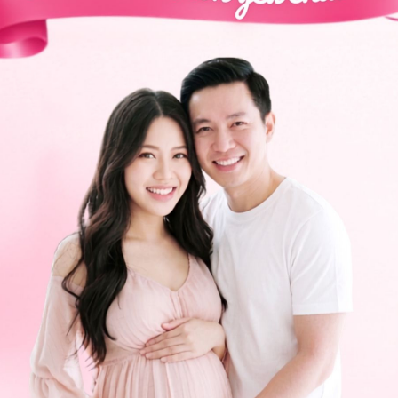
u sinh là bị bệnh gì?
ấu hiệu bệnh gì?
 nhận biết nào?
 chứng, chẩn đoán và điều trị
 không?
ng bấm số
HOTLINE
, đặt mua
GÓI DỊCH VỤ
hoặc đặt
 tự động trên ứng dụng My Vinmec để quản lý, theo dõi
g dụng.
Chia sẻ
Điều trị trầm cảm sau sinh