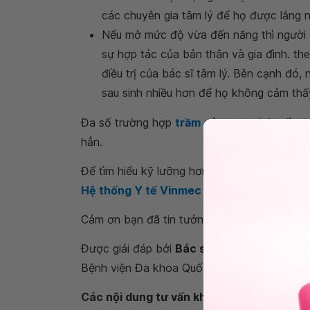
các chuyên gia tâm lý để họ được lắng n
Nếu mở mức độ vừa đến năng thì người b
sự hợp tác của bản thân và gia đình. th
điều trị của bác sĩ tâm lý. Bên cạnh đó
sau sinh nhiều hơn để họ không cảm thấ
Đa số trường hợp
trầm cảm sau sinh
nếu đư
hẳn.
Để tìm hiểu kỹ lưỡng hơn về bệnh trầm cảm 
Hệ thống Y tế Vinmec
để được các bác sĩ t
Cảm ơn bạn đã tin tưởng và gửi câu hỏi đến 
Được giải đáp bởi
Bác sĩ chuyên khoa I Tr
Bệnh viện Đa khoa Quốc tế Vinmec Times Ci
Các nội dung tư vấn khác