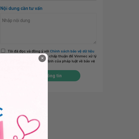
Nội dung cần tư vấn
Tôi đã đọc và đồng ý với
Chính sách bảo vệ dữ liệu
cá nhân của Vinmec
và chấp thuận để Vinmec xử lý
×
DLCN của tôi theo quy định của pháp luật về bảo vệ
DLCN.
*
Gửi thông tin