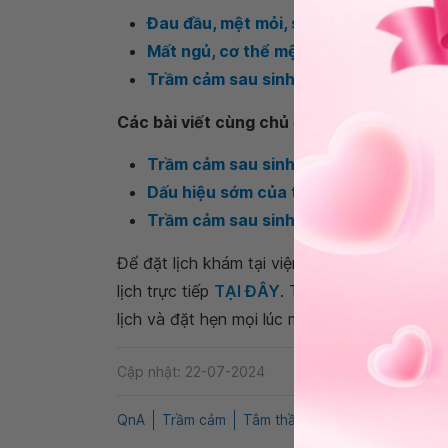
Đau đầu, mệt mỏi, suy nghĩ tiêu cực sa
Mất ngủ, cơ thể mệt mỏi sau sinh là d
Trầm cảm sau sinh có những dấu hiệu
Các bài viết cùng chủ đề
Trầm cảm sau sinh: Nguyên nhân, triệu
Dấu hiệu sớm của trầm cảm sau sinh
Trầm cảm sau sinh có chữa khỏi được
Để đặt lịch khám tại viện, Quý khách vui lò
lịch trực tiếp
TẠI ĐÂY
. Tải và đặt lịch khám
lịch và đặt hẹn mọi lúc mọi nơi ngay trên ứn
Cập nhật: 22-07-2024
QnA
Trầm cảm
Tâm thần
Trầm cảm sau sinh