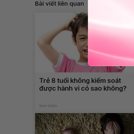
Bài viết liên quan
Trẻ 8 tuổi không kiểm soát
được hành vi có sao không?
Xem thêm