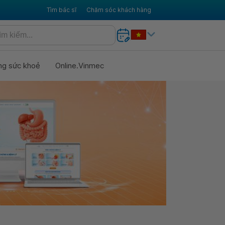
Tìm bác sĩ
Chăm sóc khách hàng
ng sức khoẻ
Online.Vinmec