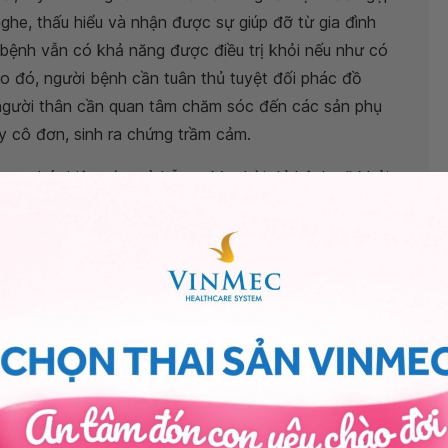
ghe, thấu hiểu và nhận được sự giúp đỡ từ gia đình
ệnh vẫn có khả năng được điều trị khỏi nếu như có
eo đó, người bệnh cần tuân thủ tuyệt đối phác đồ
, người thân cần quan tâm chăm sóc đến các sản phụ
y cô đơn, sinh ra chứng trầm cảm.
ợc phát hiện sớm và hỗ trợ kịp thời thì bệnh sẽ khỏi
sau sinh bạn có thể đến bệnh viện thuộc
ư vấn và đưa ra phác đồ điều trị thích hợp.
Vinmec. Trân trọng!
ần Thị Thu Hà
- Bác sĩ Sản Phụ Khoa - Khoa Sản -
ty