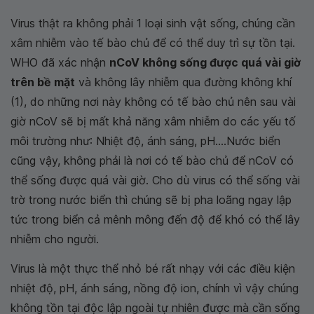
Virus thật ra không phải 1 loại sinh vật sống, chúng cần
xâm nhiễm vào tế bào chủ để có thể duy trì sự tồn tại.
WHO đã xác nhận
nCoV không sống được quá vài giờ
trên bề mặt
và không lây nhiễm qua đường không khí
(1), do những nơi này không có tế bào chủ nên sau vài
giờ nCoV sẽ bị mất khả năng xâm nhiễm do các yếu tố
môi trường như: Nhiệt độ, ánh sáng, pH....Nước biển
cũng vậy, không phải là nơi có tế bào chủ để nCoV có
thể sống được quá vài giờ. Cho dù virus có thể sống vài
trờ trong nước biển thì chúng sẽ bị pha loãng ngay lập
tức trong biển cả mênh mông đến độ để khó có thể lây
nhiễm cho người.
Virus là một thực thể nhỏ bé rất nhạy với các điều kiện
nhiệt độ, pH, ánh sáng, nồng độ ion, chính vì vậy chúng
không tồn tại độc lập ngoài tự nhiên được mà cần sống