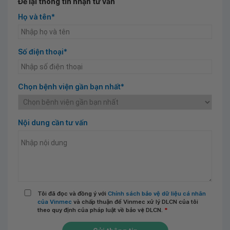
Để lại thông tin nhận tư vấn
Họ và tên*
Số điện thoại*
Chọn bệnh viện gần bạn nhất*
Nội dung cần tư vấn
Tôi đã đọc và đồng ý với
Chính sách bảo vệ dữ liệu cá nhân
của Vinmec
và chấp thuận để Vinmec xử lý DLCN của tôi
theo quy định của pháp luật về bảo vệ DLCN.
*