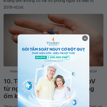
kháng sinh không có vai trò phòng ngừa và điều trị
2019-nCoV.
×
Kháng sinh không có vai trò phòng ngừa và điều trị 2019-nCoV
10. Tôi có thể bị lây 2019-nCoV
từ người không có triệu chứng
ốm không?
Theo các báo cáo gần đây, người nhiễm 2019-nCoV có