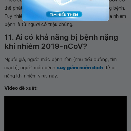
thể phát tán virus trước khi họ có các triệu chứng bệnh.
Tuy nhiên dữ liệu hiện tại cho thấy hầu hết các ca nhiễm
bệnh là từ người có triệu chứng.
11. Ai có khả năng bị bệnh nặng
khi nhiễm 2019-nCoV?
Người già, người mắc bệnh nền (như tiểu đường, tim
mạch), người mắc bệnh
suy giảm miễn dịch
dễ bị
nặng khi nhiễm virus này.
Video đề xuất: