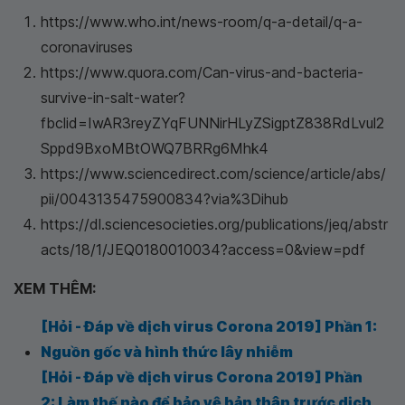
https://www.who.int/news-room/q-a-detail/q-a-
coronaviruses
https://www.quora.com/Can-virus-and-bacteria-
survive-in-salt-water?
fbclid=IwAR3reyZYqFUNNirHLyZSigptZ838RdLvul2
Sppd9BxoMBtOWQ7BRRg6Mhk4
https://www.sciencedirect.com/science/article/abs/
pii/0043135475900834?via%3Dihub
https://dl.sciencesocieties.org/publications/jeq/abstr
acts/18/1/JEQ0180010034?access=0&view=pdf
XEM THÊM:
[Hỏi - Đáp về dịch virus Corona 2019] Phần 1:
Nguồn gốc và hình thức lây nhiễm
[Hỏi - Đáp về dịch virus Corona 2019] Phần
2: Làm thế nào để bảo vệ bản thân trước dịch