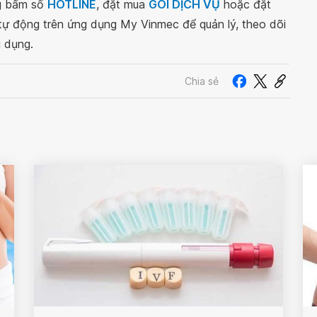
ng bấm số
HOTLINE
, đặt mua
GÓI DỊCH VỤ
hoặc đặt
 tự động trên ứng dụng My Vinmec để quản lý, theo dõi
g dụng.
Chia sẻ