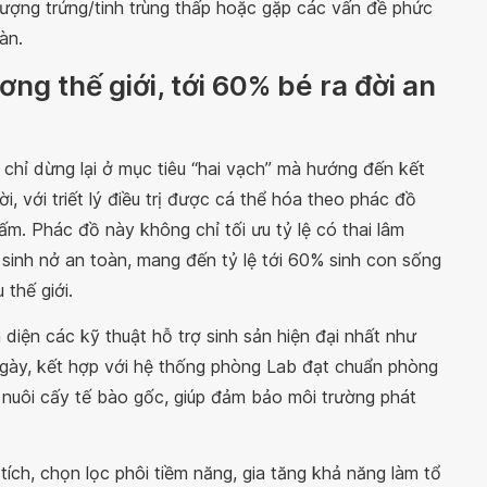
 lượng trứng/tinh trùng thấp hoặc gặp các vấn đề phức
àn.
ng thế giới, tới 60% bé ra đời an
 chỉ dừng lại ở mục tiêu “hai vạch” mà hướng đến kết
, với triết lý điều trị được cá thể hóa theo phác đồ
. Phác đồ này không chỉ tối ưu tỷ lệ có thai lâm
sinh nở an toàn, mang đến tỷ lệ tới 60% sinh con sống
thế giới.
iện các kỹ thuật hỗ trợ sinh sản hiện đại nhất như
i ngày, kết hợp với hệ thống phòng Lab đạt chuẩn phòng
 nuôi cấy tế bào gốc, giúp đảm bảo môi trường phát
ch, chọn lọc phôi tiềm năng, gia tăng khả năng làm tổ