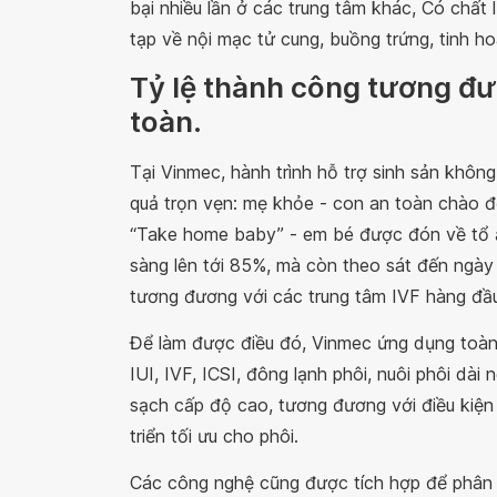
bại nhiều lần ở các trung tâm khác, Có chất
tạp về nội mạc tử cung, buồng trứng, tinh ho
Tỷ lệ thành công tương đươ
toàn.
Tại Vinmec, hành trình hỗ trợ sinh sản không
quả trọn vẹn: mẹ khỏe - con an toàn chào đời
“Take home baby” - em bé được đón về tổ ấm
sàng lên tới 85%, mà còn theo sát đến ngày 
tương đương với các trung tâm IVF hàng đầu 
Để làm được điều đó, Vinmec ứng dụng toàn d
IUI, IVF, ICSI, đông lạnh phôi, nuôi phôi dà
sạch cấp độ cao, tương đương với điều kiện
triển tối ưu cho phôi.
Các công nghệ cũng được tích hợp để phân tí