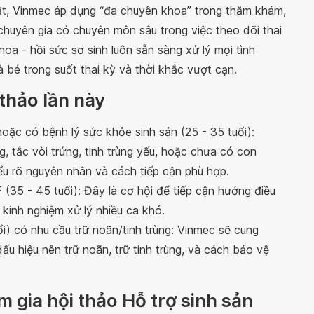
huật, Vinmec áp dụng “đa chuyên khoa” trong thăm khám,
ũ chuyên gia có chuyên môn sâu trong việc theo dõi thai
hoa - hồi sức sơ sinh luôn sẵn sàng xử lý mọi tình
bé trong suốt thai kỳ và thời khắc vượt cạn.
thảo lần này
hoặc có bệnh lý sức khỏe sinh sản (25 - 35 tuổi):
g, tắc vòi trứng, tinh trùng yếu, hoặc chưa có con
hiểu rõ nguyên nhân và cách tiếp cận phù hợp.
F (35 - 45 tuổi): Đây là cơ hội để tiếp cận hướng điều
ó kinh nghiệm xử lý nhiều ca khó.
ổi) có nhu cầu trữ noãn/tinh trùng: Vinmec sẽ cung
ấu hiệu nên trữ noãn, trữ tinh trùng, và cách bảo vệ
 gia hội thảo Hỗ trợ sinh sản