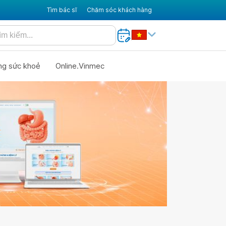
Tìm bác sĩ
Chăm sóc khách hàng
ng sức khoẻ
Online.Vinmec