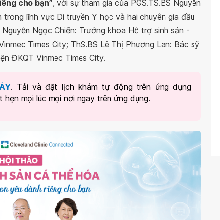
riêng cho bạn”
, với sự tham gia của PGS.TS.BS Nguyễn
trong lĩnh vực Di truyền Y học và hai chuyên gia đầu
BS Nguyễn Ngọc Chiến: Trưởng khoa Hỗ trợ sinh sản -
 Vinmec Times City; ThS.BS Lê Thị Phương Lan: Bác sỹ
viện ĐKQT Vinmec Times City.
ĐÂY
. Tải và đặt lịch khám tự động trên ứng dụng
ặt hẹn mọi lúc mọi nơi ngay trên ứng dụng.