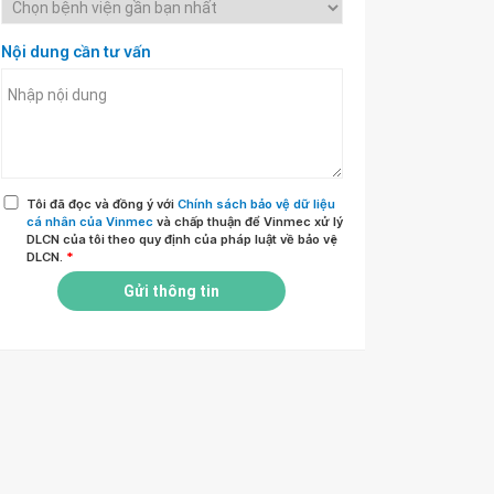
Nội dung cần tư vấn
Tôi đã đọc và đồng ý với
Chính sách bảo vệ dữ liệu
cá nhân của Vinmec
và chấp thuận để Vinmec xử lý
DLCN của tôi theo quy định của pháp luật về bảo vệ
DLCN.
*
Gửi thông tin