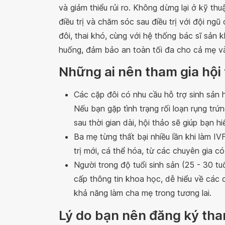
và giảm thiểu rủi ro. Không dừng lại ở kỹ t
điều trị và chăm sóc sau điều trị với đội ng
đôi, thai khó, cùng với hệ thống bác sĩ sản k
huống, đảm bảo an toàn tối đa cho cả mẹ và 
Những ai nên tham gia hội 
Các cặp đôi có nhu cầu hỗ trợ sinh sản 
Nếu bạn gặp tình trạng rối loạn rụng trứn
sau thời gian dài, hội thảo sẽ giúp bạn 
Ba mẹ từng thất bại nhiều lần khi làm IV
trị mới, cá thể hóa, từ các chuyên gia c
Người trong độ tuổi sinh sản (25 - 30 tu
cấp thông tin khoa học, dễ hiểu về các d
khả năng làm cha mẹ trong tương lai.
Lý do bạn nên đăng ký tham