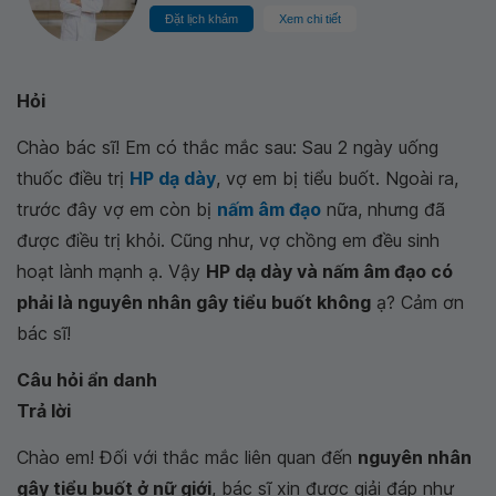
Đặt lịch khám
Xem chi tiết
Hỏi
Chào bác sĩ! Em có thắc mắc sau: Sau 2 ngày uống
thuốc điều trị
HP dạ dày
, vợ em bị tiểu buốt. Ngoài ra,
trước đây vợ em còn bị
nấm âm đạo
nữa, nhưng đã
được điều trị khỏi. Cũng như, vợ chồng em đều sinh
hoạt lành mạnh ạ. Vậy
HP dạ dày và nấm âm đạo có
phải là nguyên nhân gây tiểu buốt không
ạ? Cảm ơn
bác sĩ!
Câu hỏi ẩn danh
Trả lời
Chào em! Đối với thắc mắc liên quan đến
nguyên nhân
gây tiểu buốt ở nữ giới
, bác sĩ xin được giải đáp như