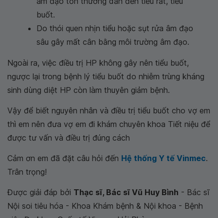
âm đạo tổn thương dẫn đến tiểu rắt, tiểu
buốt.
Do thói quen nhịn tiểu hoặc sụt rửa âm đạo
sâu gây mất cân bằng môi trường âm đạo.
Ngoài ra, việc điều trị HP không gây nên tiểu buốt,
ngược lại trong bệnh lý tiểu buốt do nhiễm trùng kháng
sinh dùng diệt HP còn làm thuyên giảm bệnh.
Vậy để biết nguyên nhân và điều trị tiểu buốt cho vợ em
thì em nên đưa vợ em đi khám chuyên khoa Tiết niệu để
được tư vấn và điều trị đúng cách
Cảm ơn em đã đặt câu hỏi đến
Hệ thống Y tế Vinmec
.
Trân trọng!
Được giải đáp bởi
Thạc sĩ, Bác sĩ Vũ Huy Bình
- Bác sĩ
Nội soi tiêu hóa - Khoa Khám bệnh & Nội khoa - Bệnh