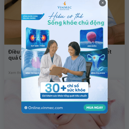
×
Điều trị HP dạ dày bằng kháng sinh có kết
quả 0028 còn HP không?
Xem thêm