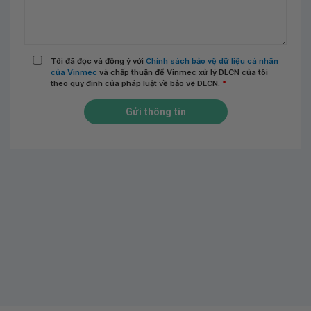
Tôi đã đọc và đồng ý với
Chính sách bảo vệ dữ liệu cá nhân
của Vinmec
và chấp thuận để Vinmec xử lý DLCN của tôi
theo quy định của pháp luật về bảo vệ DLCN.
*
Gửi thông tin