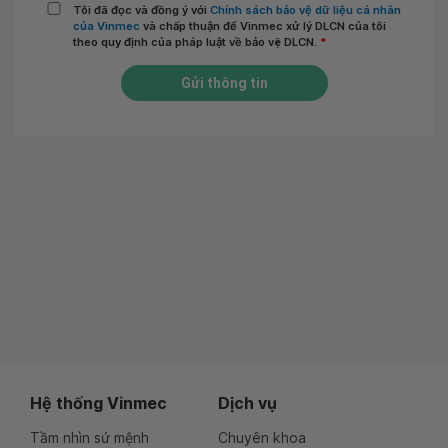
Tôi đã đọc và đồng ý với
Chính sách bảo vệ dữ liệu cá nhân
của Vinmec
và chấp thuận để Vinmec xử lý DLCN của tôi
theo quy định của pháp luật về bảo vệ DLCN.
*
Gửi thông tin
Hệ thống Vinmec
Dịch vụ
Tầm nhìn sứ mệnh
Chuyên khoa