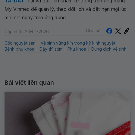
TẠI ĐÂY
. Tải và đặt lịch khám tự động trên ứng dụng
My Vinmec để quản lý, theo dõi lịch và đặt hẹn mọi lúc
mọi nơi ngay trên ứng dụng.
Chia sẻ
Cập nhật: 20-01-2026
Cốc nguyệt san
Vệ sinh vùng kín trong kỳ kinh nguyệt
Bệnh phụ khoa
Dậy thì sớm
Phụ khoa
Dung dịch vệ sinh
Bài viết liên quan