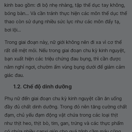
kinh bao gồm: đi bộ nhẹ nhàng, tập thể dục tay không,
bóng bàn... Và cần tránh thực hiện các môn thể dục thể
thao còn sử dụng nhiều sức lực như các môn đẩy tạ,
bơi lội...
Trong giai đoạn này, nữ giới không nên đi xa vì cơ thể
rất dễ mệt mỏi. Nếu trong giai đoạn chu kỳ kinh nguyệt,
bạn xuất hiện các triệu chứng đau bụng, thì cần được
nằm nghỉ ngơi, chườm ấm vùng bụng dưới để giảm cảm
giác đau.
1.2. Chế độ dinh dưỡng
Phụ nữ đến giai đoạn chu kỳ kinh nguyệt cần ăn uống
đầy đủ chất dinh dưỡng. Trong đó nên tăng cường chất
đạm, chủ yếu đạm động vật chứa trong các loại thịt
như thịt heo, thịt bò, tim, gan, trứng và các thực phẩm
có chứa nhiều canxi giúp cho quá trình cầm máu cũng