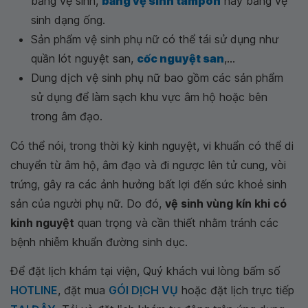
băng vệ sinh,
băng vệ sinh tampon
hay băng vệ
sinh dạng ống.
Sản phẩm vệ sinh phụ nữ có thể tái sử dụng như
quần lót nguyệt san,
cốc nguyệt san
,...
Dung dịch vệ sinh phụ nữ bao gồm các sản phẩm
sử dụng để làm sạch khu vực âm hộ hoặc bên
trong âm đạo.
Có thể nói, trong thời kỳ kinh nguyệt, vi khuẩn có thể di
chuyển từ âm hộ, âm đạo và đi ngược lên tử cung, vòi
trứng, gây ra các ảnh hưởng bất lợi đến sức khoẻ sinh
sản của người phụ nữ. Do đó,
vệ sinh vùng kín khi có
kinh nguyệt
quan trọng và cần thiết nhằm tránh các
bệnh nhiễm khuẩn đường sinh dục.
Để đặt lịch khám tại viện, Quý khách vui lòng bấm số
HOTLINE
, đặt mua
GÓI DỊCH VỤ
hoặc đặt lịch trực tiếp