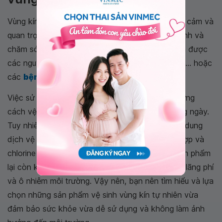
Vùng kín của phụ nữ như một bộ phận khá nhạy cảm và
quan trọng đối với sức khoẻ nên cần được vệ sinh và
chăm sóc kỹ lưỡng đúng cách. Như vậy sẽ tránh được
các nguy cơ gây viêm nhiễm,
khí hư có mùi hôi
... hoặc
các
bệnh phụ khoa
.
Việc sử dụng dung dịch vệ sinh là một trong những
cách vệ sinh vùng kín khi có kinh nguyệt và hàng ngày.
Tuy nhiên, hiện nay trên thị trường có khá nhiều dung
dịch vệ sinh vùng kín có chứa nhiều chất tổng hợp và
chlorine có hại cho sức khỏe. Hơn nữa, nhiều sản phẩm
lại còn không thể tái sử dụng gây nên tình trạng lãng phí
và ô nhiễm môi trường. Vậy nên, bạn nên tìm hiểu và lựa
chọn những sản phẩm vệ sinh vùng kín tự nhiên vừa
đảm bảo sức khỏe vừa dễ sử dụng và không làm ảnh