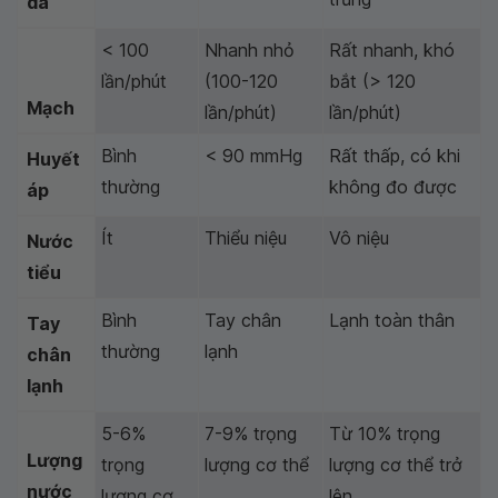
da
< 100
Nhanh nhỏ
Rất nhanh, khó
lần/phút
(100-120
bắt (> 120
Mạch
lần/phút)
lần/phút)
Bình
< 90 mmHg
Rất thấp, có khi
Huyết
thường
không đo được
áp
Ít
Thiểu niệu
Vô niệu
Nước
tiểu
Bình
Tay chân
Lạnh toàn thân
Tay
thường
lạnh
chân
lạnh
5-6%
7-9% trọng
Từ 10% trọng
Lượng
trọng
lượng cơ thể
lượng cơ thể trở
nước
lượng cơ
lên