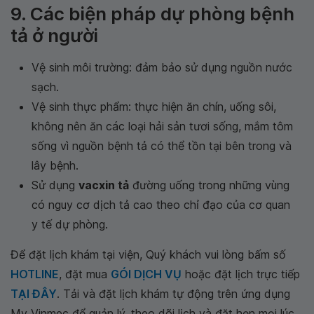
9. Các biện pháp dự phòng bệnh
tả ở người
Vệ sinh môi trường: đảm bảo sử dụng nguồn nước
sạch.
Vệ sinh thực phẩm: thực hiện ăn chín, uống sôi,
không nên ăn các loại hải sản tươi sống, mắm tôm
sống vì nguồn bệnh tả có thể tồn tại bên trong và
lây bệnh.
Sử dụng
vacxin tả
đường uống trong những vùng
có nguy cơ dịch tả cao theo chỉ đạo của cơ quan
y tế dự phòng.
Để đặt lịch khám tại viện, Quý khách vui lòng bấm số
HOTLINE
, đặt mua
GÓI DỊCH VỤ
hoặc đặt lịch trực tiếp
TẠI ĐÂY
. Tải và đặt lịch khám tự động trên ứng dụng
My Vinmec để quản lý, theo dõi lịch và đặt hẹn mọi lúc