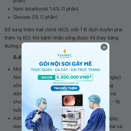
phần)
Natri bicarbonat 1.4% (1 phần)
Glucose 5% (1 phần)
Bổ sung thêm Kali clorid (KCl): mỗi 1 lít dịch truyền pha
thêm 1g KCl. Khi bệnh nhân uống được thì thay bằng
đường uống.
×
6.4. Điều trị kháng sinh
Nhóm fluoroquinolon (Ciprofloxacin 1g/ngày,
Norfloxacin 800mg/ngày, Ofloxacin 400mg/ngày)
uống chia làm 2 lần/ngày, trong 3 ngày. Không
dùng cho trẻ em dưới 12 tuổi, phụ nữ có thai và
cho con bú, thận trọng khi dùng với trẻ từ 12 - 18
tuổi.
Azithromycin: 10 mg/kg/ngày, uống trong 3 ngày,
dùng được cho trẻ em < 12 tuổi, phụ nữ có thai và