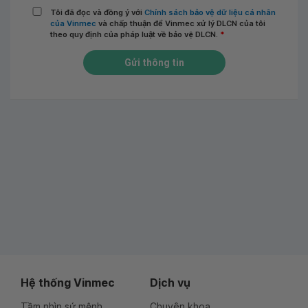
Tôi đã đọc và đồng ý với
Chính sách bảo vệ dữ liệu cá nhân
của Vinmec
và chấp thuận để Vinmec xử lý DLCN của tôi
theo quy định của pháp luật về bảo vệ DLCN.
*
Gửi thông tin
Hệ thống Vinmec
Dịch vụ
Tầm nhìn sứ mệnh
Chuyên khoa