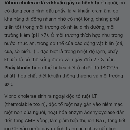
Vibrio cholerae là vi khuẩn gây ra bệnh tả
ở người, nó
có dạng cong hình dấu phẩy, là vi khuẩn gram âm, có
khả năng di động nhanh nhờ có một lông, chúng phát
triển tốt trong môi trường có nhiều dinh dưỡng, môi
trường kiềm (pH >7). Ở môi trường thích hợp như trong
nước, thức ăn, trong cơ thể của các động vật biển (cá,
cua, sò biển...)... đặc biệt là trong nhiệt độ lạnh, phẩy
khuẩn tả có thể sống được vài ngày đến 2 - 3 tuần.
Phẩy khuẩn tả
có thể bị tiêu diệt ở nhiệt độ (80°C/5
phút), hoá chất diệt khuẩn thông thường và môi trường
axit.
Vibrio cholerae sinh ra ngoại độc tố ruột LT
(thermolabile toxin), độc tố ruột này gắn vào niêm mạc
ruột non của người, hoạt hóa enzym Adenylcyclase dẫn
đến tăng AMP vòng, làm giảm hấp thụ ion Na+, tăng tiết
ion Cl- vào nước gây ra tình trạng tiêu chảy cấp tính.