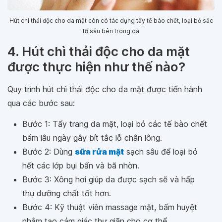
Hút chì thải độc cho da mặt còn có tác dụng tẩy tế bào chết, loại bỏ sắc
tố sâu bên trong da
4. Hút chì thải độc cho da mặt
được thực hiện như thế nào?
Quy trình hút chì thải độc cho da mặt được tiến hành
qua các bước sau:
Bước 1: Tẩy trang da mặt, loại bỏ các tế bào chết
bám lâu ngày gây bít tắc lỗ chân lông.
Bước 2: Dùng
sữa rửa mặt
sạch sâu để loại bỏ
hết các lớp bụi bẩn và bã nhờn.
Bước 3: Xông hơi giúp da được sạch sẽ và hấp
thụ dưỡng chất tốt hơn.
Bước 4: Kỹ thuật viên massage mặt, bấm huyệt
nhằm tạo cảm giác thư giãn cho cơ thể.