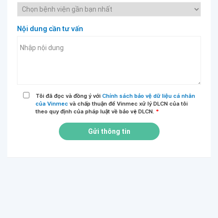
Nội dung cần tư vấn
Tôi đã đọc và đồng ý với
Chính sách bảo vệ dữ liệu cá nhân
của Vinmec
và chấp thuận để Vinmec xử lý DLCN của tôi
theo quy định của pháp luật về bảo vệ DLCN.
*
Gửi thông tin