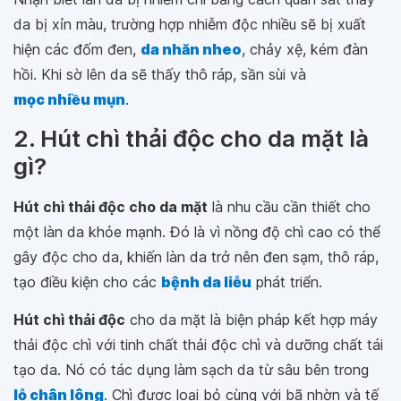
da bị xỉn màu, trường hợp nhiễm độc nhiều sẽ bị xuất
hiện các đốm đen,
da nhăn nheo
, chảy xệ, kém đàn
hồi. Khi sờ lên da sẽ thấy thô ráp, sần sùi và
mọc nhiều mụn
.
2. Hút chì thải độc cho da mặt là
gì?
Hút chì thải độc cho da mặt
là nhu cầu cần thiết cho
một làn da khỏe mạnh. Đó là vì nồng độ chì cao có thể
gây độc cho da, khiến làn da trở nên đen sạm, thô ráp,
tạo điều kiện cho các
bệnh da liễu
phát triển.
Hút chì thải độc
cho da mặt là biện pháp kết hợp máy
thải độc chì với tinh chất thải độc chì và dưỡng chất tái
tạo da. Nó có tác dụng làm sạch da từ sâu bên trong
lỗ chân lông
. Chì được loại bỏ cùng với bã nhờn và tế