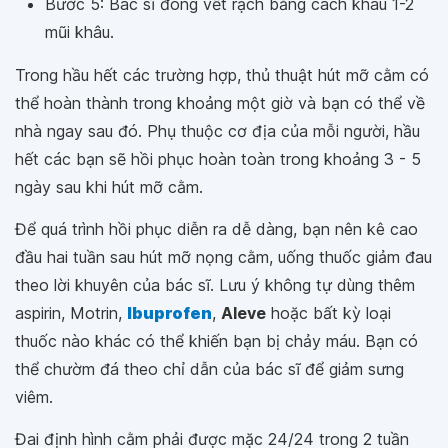
Bước 5: Bác sĩ đóng vết rạch bằng cách khâu 1-2
mũi khâu.
Trong hầu hết các trường hợp, thủ thuật hút mỡ cằm có
thể hoàn thành trong khoảng một giờ và bạn có thể về
nhà ngay sau đó. Phụ thuộc cơ địa của mỗi người, hầu
hết các bạn sẽ hồi phục hoàn toàn trong khoảng 3 - 5
ngày sau khi hút mỡ cằm.
Để quá trình hồi phục diễn ra dễ dàng, bạn nên kê cao
đầu hai tuần sau hút mỡ nọng cằm, uống thuốc giảm đau
theo lời khuyên của bác sĩ. Lưu ý không tự dùng thêm
aspirin, Motrin,
Ibuprofen
,
Aleve
hoặc bất kỳ loại
thuốc nào khác có thể khiến bạn bị chảy máu. Bạn có
thể chườm đá theo chỉ dẫn của bác sĩ để giảm sưng
viêm.
Đai định hình cằm phải được mặc 24/24 trong 2 tuần