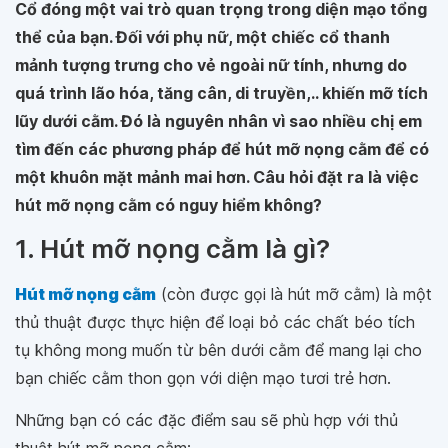
Cổ đóng một vai trò quan trọng trong diện mạo tổng
thể của bạn. Đối với phụ nữ, một chiếc cổ thanh
mảnh tượng trưng cho vẻ ngoài nữ tính, nhưng do
quá trình lão hóa, tăng cân, di truyền,.. khiến mỡ tích
lũy dưới cằm. Đó là nguyên nhân vì sao nhiều chị em
tìm đến các phương pháp để hút mỡ nọng cằm để có
một khuôn mặt mảnh mai hơn. Câu hỏi đặt ra là việc
hút mỡ nọng cằm có nguy hiểm không?
1. Hút mỡ nọng cằm là gì?
Hút mỡ nọng cằm
(còn được gọi là hút mỡ cằm) là một
thủ thuật được thực hiện để loại bỏ các chất béo tích
tụ không mong muốn từ bên dưới cằm để mang lại cho
bạn chiếc cằm thon gọn với diện mạo tươi trẻ hơn.
Những bạn có các đặc điểm sau sẽ phù hợp với thủ