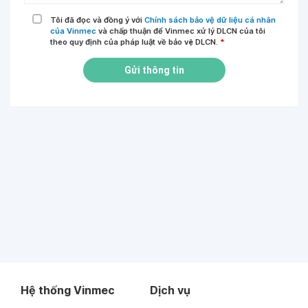
Tôi đã đọc và đồng ý với
Chính sách bảo vệ dữ liệu cá nhân
của Vinmec
và chấp thuận để Vinmec xử lý DLCN của tôi
theo quy định của pháp luật về bảo vệ DLCN.
*
Gửi thông tin
Hệ thống Vinmec
Dịch vụ