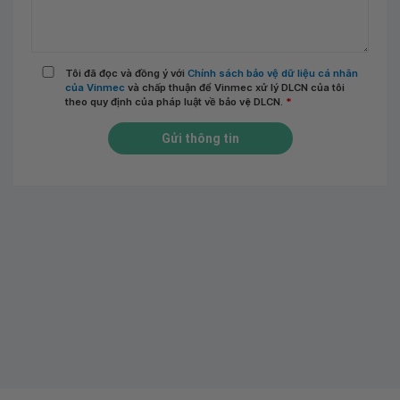
Tôi đã đọc và đồng ý với
Chính sách bảo vệ dữ liệu cá nhân
của Vinmec
và chấp thuận để Vinmec xử lý DLCN của tôi
theo quy định của pháp luật về bảo vệ DLCN.
*
Gửi thông tin