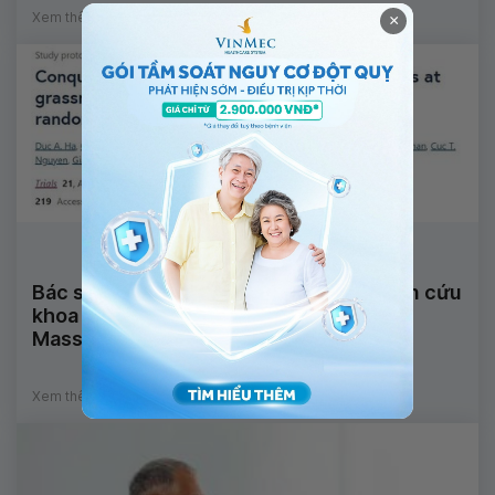
Xem thêm
×
Bác sĩ tim mạch Vinmec tham gia nghiên cứu
khoa học về tăng huyết áp với Đại học
Massachusetts (Mỹ)
Xem thêm