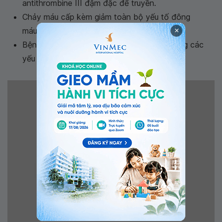
antithrombine III đậm đặc để truyền.
Chảy máu cấp kèm giảm toàn bộ yếu tố đông
máu.
×
Bệnh lý đông máu do tiêu thụ kèm giảm nặng các
yếu tố đông máu.