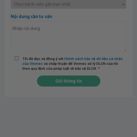
Nội dung cần tư vấn
Tôi đã đọc và đồng ý với
Chính sách bảo vệ dữ liệu cá nhân
của Vinmec
và chấp thuận để Vinmec xử lý DLCN của tôi
theo quy định của pháp luật về bảo vệ DLCN.
*
Gửi thông tin