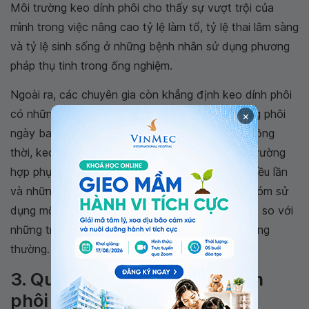
Môi trường keo dính phôi cho thấy sự vượt trội của
mình trong việc nâng cao tỷ lệ làm tổ, tỷ lệ thai lâm sàng
và tỷ lệ sinh sống ở những bệnh nhân sử dụng phương
pháp thụ tinh trong ống nghiệm.
Ngoài ra, các chuyên gia còn khẳng định keo dính phôi
có những tác động tích cực không chỉ với những phôi
×
ngày ba mà còn cả với những phôi ngày năm. Đồng
thời, keo dính phôi cũng có hiệu quả với những trường
hợp phụ nữ đã thất bại trong quá trình làm tổ nhiều lần
và những phụ nữ hơn 35 tuổi. Tỷ lệ sống của nhóm sử
dụng môi trường keo dính phôi cũng tăng lên 8% so với
những trường hợp thụ tinh trong ống nghiệm thông
thường.
3. Quá trình sử dụng keo dính
phôi diễn ra như thế nào?