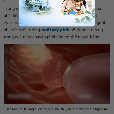
Trong quá trình chuyển phôi, thông thường bác sĩ sẽ
phải tiến hành hút một lượng môi trường nhỏ chất
hyaluronan và đưa cùng phôi vào trong tử cung người
phụ nữ. Môi trường
nuôi cấy phôi
sẽ được sử dụng
trong quá trình chuyển phôi vào cơ thể người bệnh.
Cần tạo môi trường nuôi cấy phôi khi chuyển phôi vào cơ thể người mẹ