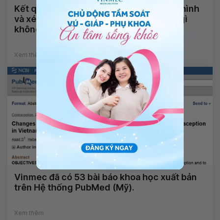
Kết quả Pap là tế bào tuyến không điển hình
và xét nghiệm HPV âm tính thì có bệnh gì
không?
Xem thêm
Vinmec đã có 53 bài báo khoa học xuất bản
trên Hệ thống PubMed (Mỹ).
Xem thêm