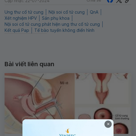
Cập nhật: 22-07-2024
Ung thư cổ tử cung
Nội soi cổ tử cung
QnA
Xét nghiệm HPV
Sản phụ khoa
Nội soi cổ tử cung phát hiện ung thư cổ tử cung
Kết quả Pap
Tế bào tuyến không điển hình
Bài viết liên quan
×