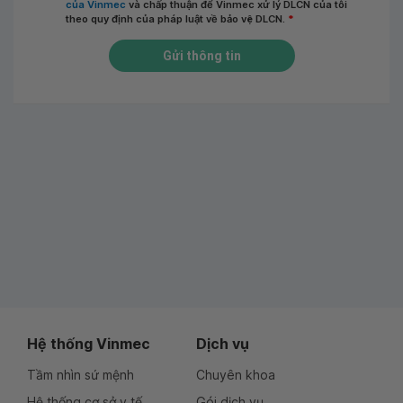
của Vinmec
và chấp thuận để Vinmec xử lý DLCN của tôi
theo quy định của pháp luật về bảo vệ DLCN.
*
Gửi thông tin
Hệ thống Vinmec
Dịch vụ
Tầm nhìn sứ mệnh
Chuyên khoa
Hệ thống cơ sở y tế
Gói dịch vụ