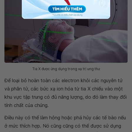
Tia X được ứng dụng trong xạ trị ung thư
Để loại bỏ hoàn toàn các electron khỏi các nguyên tử
và phân tử, các bức xạ ion hóa từ tia X chiếu vào một
khu vực tập trung có đủ năng lượng, do đó làm thay đổi
tính chất của chúng.
Điều này có thể làm hỏng hoặc phá hủy các tế bào nếu
ở mức thích hợp. Nó cũng cũng có thể được sử dụng