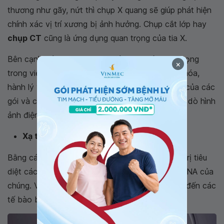
thương như gãy, nứt thì chụp X quang sẽ giúp phát hiện
chính xác vị trí xương bị ảnh hưởng. Chụp cắt lớp hay
chụp CT
cũng là ứng dụng quan trọng của tia X.
Bên cạnh đó, X quang cũng đóng vai trò quan trọng
×
trong việc kiểm tra an ninh vận tải đối với hàng hóa,
hành lý và hành khách. Thời gian thực nội dung của các
gói và cá mặt của khách được hiển thị trên máy dò hình
ảnh điện tử.
Xạ trị ung thư
Bằng cách sử dụng bức xạ năng lượng cao, xạ trị tiêu
diệt các
tế bào ung thư
bằng cách làm hỏng DNA của
chúng. Việc điều trị này cũng có thể làm tổn hại đến các
tế bào bình thường.