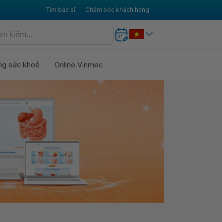
Tìm bác sĩ
Chăm sóc khách hàng
ng sức khoẻ
Online.Vinmec