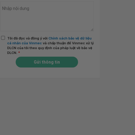
Tôi đã đọc và đồng ý với
Chính sách bảo vệ dữ liệu
cá nhân của Vinmec
và chấp thuận để Vinmec xử lý
DLCN của tôi theo quy định của pháp luật về bảo vệ
DLCN.
*
Gửi thông tin