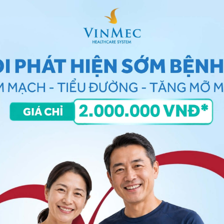
 hệ tư vấn trong 24 giờ.
Số điện thoại
*
ảo vệ dữ liệu cá nhân của Vinmec và chấp thuận để
nh của pháp luật về bảo vệ DLCN.