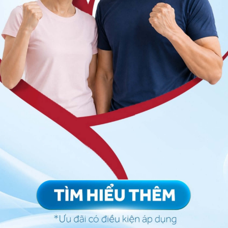
Đăng Ký
ặc giảm nồng độ nội tiết tố nam có thể gây tình trạng
h lý.
àm tổn thương tế bào mầm tóc, khiến tóc chậm phát
 ra ở nam giới trẻ tuổi bị hói đầu, nguyên nhân là do
t nội tiết nam tăng cao, dẫn đến tóc rụng sớm.
thuốc trị bệnh, ảnh hưởng từ các thói quen trong lối
..
n như: Gãi đầu quá mạnh khi gội đầu, sấy tóc ở nhiệt
y tóc nhiều lần trong một năm, thường xuyên thức