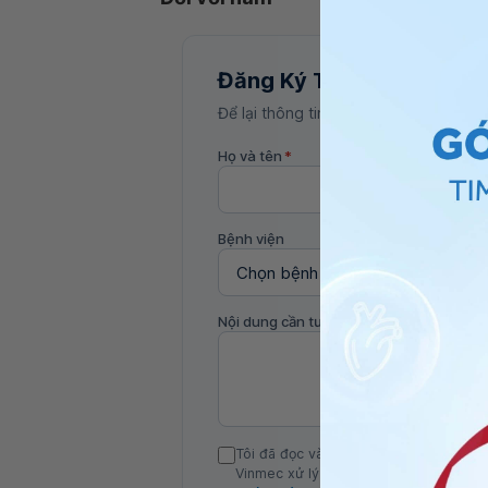
Đăng Ký Tư Vấn
Để lại thông tin, bác sĩ Vinmec sẽ liên
Họ và tên
*
Bệnh viện
Nội dung cần tư vấn
Tôi đã đọc và đồng ý với Chính sách b
Vinmec xử lý DLCN của tôi theo quy đị