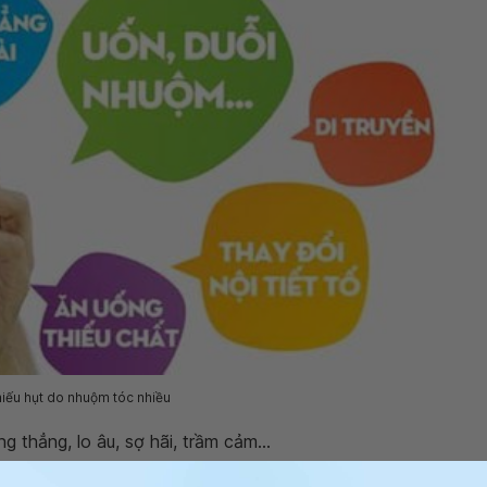
iếu hụt do nhuộm tóc nhiều
 thẳng, lo âu, sợ hãi, trầm cảm...