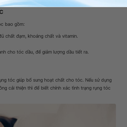
c
tóc bao gồm:
ủ chất đạm, khoáng chất và vitamin.
ành cho tóc dầu, để giảm lượng dầu tiết ra.
rụng tóc giúp bổ sung hoạt chất cho tóc. Nếu sử dụng
ng cải thiện thì để biết chính xác tình trạng rụng tóc