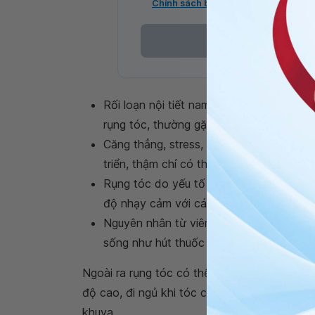
Chính sách bảo mật
Rối loạn nội tiết nam: Khi có sự tăng ho
rụng tóc, thường gặp ở người rối loạn sin
Căng thẳng, stress, lo âu... là yếu tố l
triển, thậm chí có thể gây bạc tóc.
Rụng tóc do yếu tố di truyền: Thường xảy
độ nhạy cảm với các thụ thể của hậu chấ
Nguyên nhân từ viêm nhiễm da đầu, dùng 
sống như hút thuốc lá, lạm dụng rượu bia.
Ngoài ra rụng tóc có thể do một số thói que
độ cao, đi ngủ khi tóc còn ướt, nhuộm và tẩ
khuya...