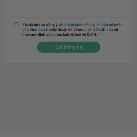
Tôi đã đọc và đồng ý với
Chính sách bảo vệ dữ liệu cá nhân
của Vinmec
và chấp thuận để Vinmec xử lý DLCN của tôi
theo quy định của pháp luật về bảo vệ DLCN.
*
Gửi thông tin