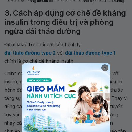
Cơ chế đề kháng insulin có thể khiến cơ thể mắc bệnh đái tháo đường
3. Cách áp dụng cơ chế đề kháng
insulin trong điều trị và phòng
ngừa đái tháo đường
Điểm khác biệt nổi bật của bệnh lý
đái tháo đường type 2
với
đái tháo đường type 1
chính là cơ chế đề kháng insulin.
×
Chính các tế bào không còn khả năng nhạy cảm với
insulin, giảm hấp thụ glucose vào nội mô, trong điều trị
bệnh đái tháo đường type 2. Cho nên việc dùng thuốc
tăng sự nhạy cảm với insulin đóng vai trò cốt lõi. Thay vì
dùng các thuốc tăng kích thích tế bào beta của tuyến
tụy sản xuất insulin nhiều hơn thì các loại thuốc tăng
nhạy cảm insulin có tác dụng vừa giúp tế bào vận
chuyển thêm glucose qua màng nhưng vẫn vừa bảo tồn