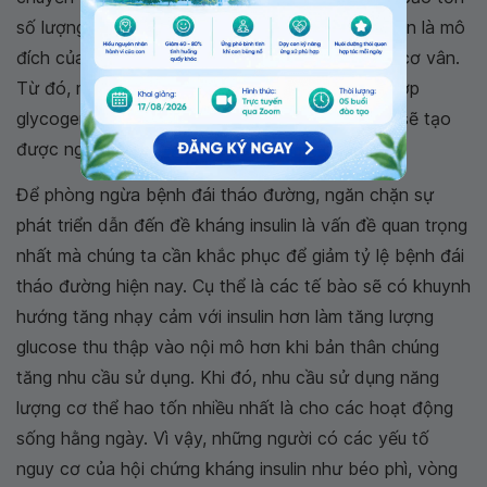
số lượng tế bào beta tụy. Các cơ quan ngoại biên là mô
đích của nhóm thuốc này là mô gan, mô mỡ và cơ vân.
Từ đó, mô gan tăng thu thập glucose để tổng hợp
glycogen, mô mỡ tăng tạo lipid và cơ vân cũng sẽ tạo
được nguồn năng lượng dự trữ.
Để phòng ngừa bệnh đái tháo đường, ngăn chặn sự
phát triển dẫn đến đề kháng insulin là vấn đề quan trọng
nhất mà chúng ta cần khắc phục để giảm tỷ lệ bệnh đái
tháo đường hiện nay. Cụ thể là các tế bào sẽ có khuynh
hướng tăng nhạy cảm với insulin hơn làm tăng lượng
glucose thu thập vào nội mô hơn khi bản thân chúng
tăng nhu cầu sử dụng. Khi đó, nhu cầu sử dụng năng
lượng cơ thể hao tốn nhiều nhất là cho các hoạt động
sống hằng ngày. Vì vậy, những người có các yếu tố
nguy cơ của hội chứng kháng insulin như béo phì, vòng