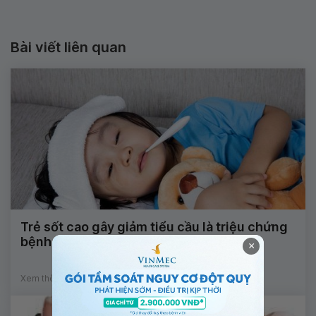
Bài viết liên quan
Trẻ sốt cao gây giảm tiểu cầu là triệu chứng
bệnh gì?
×
Xem thêm