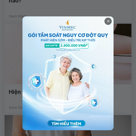
nào?
Xem thêm
×
Hiện tượng són tiểu ở trẻ có đáng lo?
Xem thêm