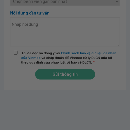
Nội dung cần tư vấn
Tôi đã đọc và đồng ý với
Chính sách bảo vệ dữ liệu cá nhân
của Vinmec
và chấp thuận để Vinmec xử lý DLCN của tôi
theo quy định của pháp luật về bảo vệ DLCN.
*
Gửi thông tin