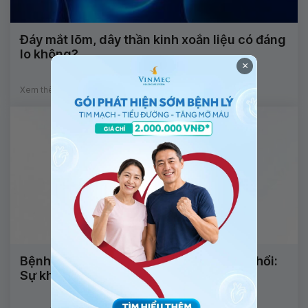
Đáy mắt lõm, dây thần kinh xoắn liệu có đáng
lo không?
×
Xem thêm
Bệnh phổi tắc nghẽn mãn tính và viêm phổi:
Sự khác biệt và cách phòng ngừa