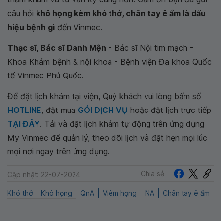
câu hỏi
khô họng kèm khó thở, chân tay ê ẩm là dấu
hiệu bệnh gì
đến Vinmec.
Thạc sĩ, Bác sĩ Danh Mện
- Bác sĩ Nội tim mạch -
Khoa Khám bệnh & nội khoa - Bệnh viện Đa khoa Quốc
tế Vinmec Phú Quốc.
Để đặt lịch khám tại viện, Quý khách vui lòng bấm số
HOTLINE
, đặt mua
GÓI DỊCH VỤ
hoặc đặt lịch trực tiếp
TẠI ĐÂY
. Tải và đặt lịch khám tự động trên ứng dụng
My Vinmec để quản lý, theo dõi lịch và đặt hẹn mọi lúc
mọi nơi ngay trên ứng dụng.
Chia sẻ
Cập nhật: 22-07-2024
Khó thở
Khô họng
QnA
Viêm họng
NA
Chân tay ê ẩm