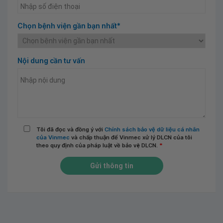
Chọn bệnh viện gần bạn nhất*
Nội dung cần tư vấn
Tôi đã đọc và đồng ý với
Chính sách bảo vệ dữ liệu cá nhân
của Vinmec
và chấp thuận để Vinmec xử lý DLCN của tôi
theo quy định của pháp luật về bảo vệ DLCN.
*
Gửi thông tin