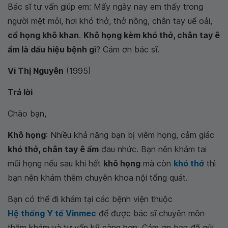
Bác sĩ tư vấn giúp em: Mấy ngày nay em thấy trong
người mệt mỏi, hơi khó thở, thở nông, chân tay uể oải,
cổ họng khô khan
.
Khô họng kèm khó thở, chân tay ê
ẩm là dấu hiệu bệnh gì
? Cảm ơn bác sĩ.
Vi Thị Nguyên
(1995)
Trả lời
Chào bạn,
Khô họng
: Nhiều khả năng bạn bị viêm họng, cảm giác
khó thở, chân tay ê ẩm
đau nhức. Bạn nên khám tai
mũi họng nếu sau khi hết
khô họng
mà còn
khó thở
thì
bạn nên khám thêm chuyên khoa nội tổng quát.
Bạn có thể đi khám tại các bệnh viện thuộc
Hệ thống Y tế Vinmec
để được bác sĩ chuyên môn
thăm khám và tư vấn kỹ càng hơn. Cảm ơn bạn đã gửi