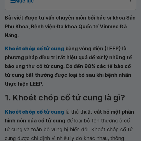
☰
Mục lục
Bài viết được tư vấn chuyên môn bởi
bác sĩ khoa Sản
Phụ Khoa, Bệnh viện Đa khoa Quốc tế Vinmec Đà
Nẵng.
Khoét chóp cổ tử cung
bằng vòng điện (LEEP) là
phương pháp điều trị rất hiệu quả để xử lý những tế
bào ung thư cổ tử cung. Có đến 98% các tế bào cổ
tử cung bất thường được loại bỏ sau khi bệnh nhân
thực hiện LEEP.
1. Khoét chóp cổ tử cung là gì?
Khoét chóp cổ tử cung
là thủ thuật
cắt bỏ một phần
hình nón của cổ tử cung
để loại bỏ tổn thương ở cổ
tử cung và toàn bộ vùng bị biến đổi. Khoét chóp cổ tử
cung được chỉ định vì nhiều lý do khác nhau, thông