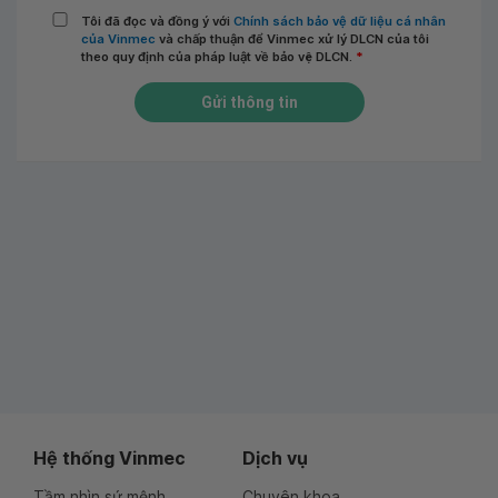
Tôi đã đọc và đồng ý với
Chính sách bảo vệ dữ liệu cá nhân
của Vinmec
và chấp thuận để Vinmec xử lý DLCN của tôi
theo quy định của pháp luật về bảo vệ DLCN.
*
Gửi thông tin
Hệ thống Vinmec
Dịch vụ
Tầm nhìn sứ mệnh
Chuyên khoa