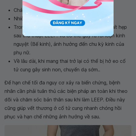
Chảy máu
Nhiễm trùng tại chỗ
Trong một số ít trường hợp, cổ tử cung bị chít hẹp
sau thủ thuật LEEP. Và có thể gây ra rối loạn kinh
nguyệt (Bế kinh), ảnh hưởng đến chu kỳ kinh của
phụ nữ.
Về lâu dài, khi mang thai trở lại có thể bị hở eo cổ
tử cung gây sinh non, chuyển dạ sớm..
Để hạn chế tối đa nguy cơ xảy ra biến chứng, bệnh
nhân cần phải tuân thủ các biện pháp an toàn khi theo
dõi và chăm sóc bản thân sau khi làm LEEP. Điều này
cũng giúp vết thương ở cổ tử cung nhanh chóng hồi
phục và hạn chế những ảnh hưởng về sau.