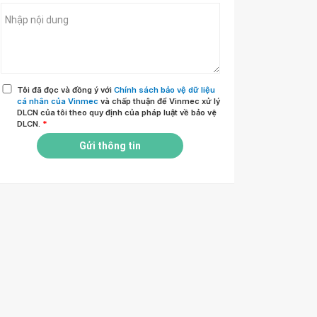
Tôi đã đọc và đồng ý với
Chính sách bảo vệ dữ liệu
cá nhân của Vinmec
và chấp thuận để Vinmec xử lý
DLCN của tôi theo quy định của pháp luật về bảo vệ
DLCN.
*
Gửi thông tin