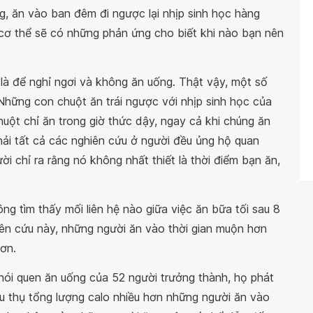
g, ăn vào ban đêm đi ngược lại nhịp sinh học hàng
ó cơ thể sẽ có những phản ứng cho biết khi nào bạn nên
là để nghỉ ngơi và không ăn uống. Thật vậy, một số
Những con chuột ăn trái ngược với nhịp sinh học của
uột chỉ ăn trong giờ thức dậy, ngay cả khi chúng ăn
hải tất cả các nghiên cứu ở người đều ủng hộ quan
ời chỉ ra rằng nó không nhất thiết là thời điểm bạn ăn,
ng tìm thấy mối liên hệ nào giữa việc ăn bữa tối sau 8
iên cứu này, những người ăn vào thời gian muộn hơn
ơn.
thói quen ăn uống của 52 người trưởng thành, họ phát
iêu thụ tổng lượng calo nhiều hơn những người ăn vào