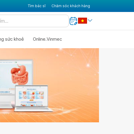
Tìm bác sĩ
Chăm sóc khách hàng
ng sức khoẻ
Online.Vinmec