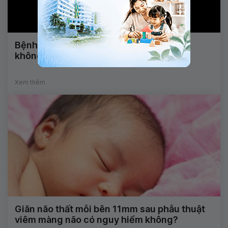
Bệnh ROP ở trẻ sinh non có nguy hiểm
không?
Xem thêm
Giãn não thất mỗi bên 11mm sau phẫu thuật
viêm màng não có nguy hiểm không?