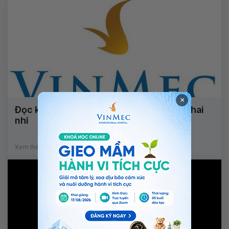
×
Đọc kết quả xét nghiệm sàng lọc dị tật thai
nhi
Xem thêm