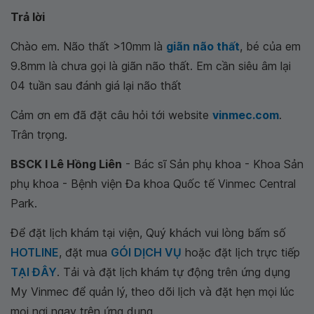
Trả lời
Chào em. Não thất >10mm là
giãn não thất
, bé của em
9.8mm là chưa gọi là giãn não thất. Em cần siêu âm lại
04 tuần sau đánh giá lại não thất
Cảm ơn em đã đặt câu hỏi tới website
vinmec.com
.
Trân trọng.
BSCK I Lê Hồng Liên
- Bác sĩ Sản phụ khoa - Khoa Sản
phụ khoa - Bệnh viện Đa khoa Quốc tế Vinmec Central
Park.
Để đặt lịch khám tại viện, Quý khách vui lòng bấm số
HOTLINE
, đặt mua
GÓI DỊCH VỤ
hoặc đặt lịch trực tiếp
TẠI ĐÂY
. Tải và đặt lịch khám tự động trên ứng dụng
My Vinmec để quản lý, theo dõi lịch và đặt hẹn mọi lúc
mọi nơi ngay trên ứng dụng.