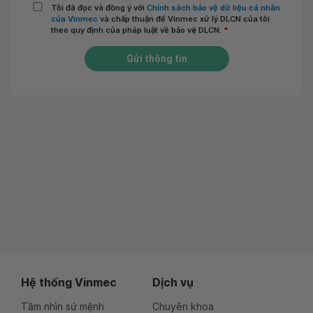
Tôi đã đọc và đồng ý với
Chính sách bảo vệ dữ liệu cá nhân
của Vinmec
và chấp thuận để Vinmec xử lý DLCN của tôi
theo quy định của pháp luật về bảo vệ DLCN.
*
Gửi thông tin
Hệ thống Vinmec
Dịch vụ
Tầm nhìn sứ mệnh
Chuyên khoa