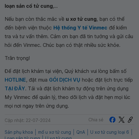
loạn sản cổ tử cung
,...
Nếu bạn còn thắc mắc về
u xơ tử cung
, bạn có thể
đến bệnh viện thuộc
Hệ thống Y tế Vinmec
để kiểm
tra và tư vấn thêm. Cảm ơn bạn đã tin tưởng và gửi câu
hỏi đến Vinmec. Chúc bạn có thật nhiều sức khỏe.
Trân trọng!
Để đặt lịch khám tại viện, Quý khách vui lòng bấm số
HOTLINE
, đặt mua
GÓI DỊCH VỤ
hoặc đặt lịch trực tiếp
TẠI ĐÂY
. Tải và đặt lịch khám tự động trên ứng dụng
My Vinmec để quản lý, theo dõi lịch và đặt hẹn mọi lúc
mọi nơi ngay trên ứng dụng.
Chia sẻ
Cập nhật: 22-07-2024
Sản phụ khoa
mổ u xơ tử cung
QnA
U xơ tử cung loại 6
Loạn sản tử cung
U xơ tử cung