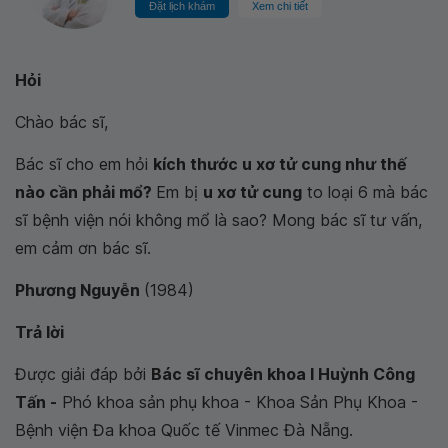
Đặt lịch khám
Xem chi tiết
Hỏi
Chào bác sĩ,
Bác sĩ cho em hỏi
kích thước u xơ tử cung như thế
nào cần phải mổ?
Em bị
u xơ tử cung
to loại 6 mà bác
sĩ bệnh viện nói không mổ là sao? Mong bác sĩ tư vấn,
em cảm ơn bác sĩ.
Phương Nguyễn
(1984)
Trả lời
Được giải đáp bởi
Bác sĩ chuyên khoa I Huỳnh Công
Tấn -
Phó khoa sản phụ khoa - Khoa Sản Phụ Khoa -
Bệnh viện Đa khoa Quốc tế Vinmec Đà Nẵng.