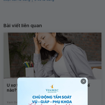
Bài viết liên quan
×
U xơ tử cung khi mang thai thì điều trị thế
nào?
Xem thêm