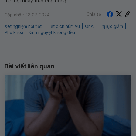
mọi nơi ngay trên ứng dụng.
Chia sẻ
Cập nhật: 22-07-2024
Xét nghiệm nội tiết
Tiết dịch núm vú
QnA
Thị lực giảm
Phụ khoa
Kinh nguyệt không đều
Bài viết liên quan