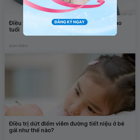
Điều trị đau cơ xương khớp cho người cao
tuổi
Xem thêm
Điều trị dứt điểm viêm đường tiết niệu ở bé
gái như thế nào?