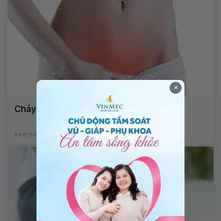
×
Chảy máu vùng kín bất thường
Xem thêm