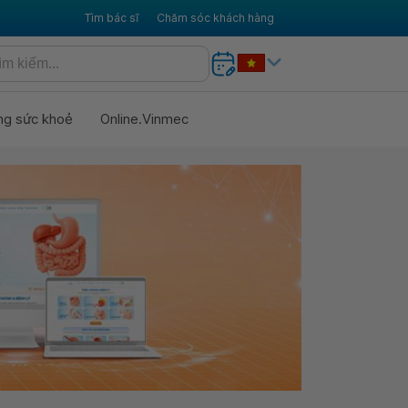
Tìm bác sĩ
Chăm sóc khách hàng
ng sức khoẻ
Online.Vinmec