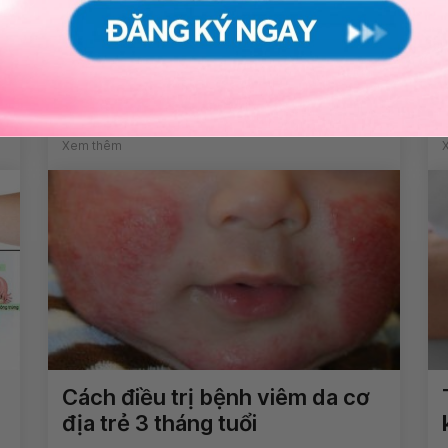
a
Tinh dịch ít, vón cục sau khỏi
viêm đường tiết niệu có sao
không?
Xem thêm
Cách điều trị bệnh viêm da cơ
địa trẻ 3 tháng tuổi