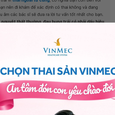
trái vì
thai ngoài tử cung
, có nghĩa bạn còn bên vòi
 bạn nên đi khám để xác định có thai không và đang
êu âm các bác sĩ sẽ đưa ra lời tư vấn tốt nhất cho bạn.
 nguyệt thất thường, đau bụng trái có phải dấu hiệu
uôn có sức khỏe tốt. Trân trọng!
ần Thị Mai Hương -
Bác sĩ Sản phụ khoa - Khoa sản
mec Hải Phòng
ng bấm số
HOTLINE
, đặt mua
GÓI DỊCH VỤ
hoặc đặt
 tự động trên ứng dụng My Vinmec để quản lý, theo dõi
g dụng.
Chia sẻ
Thai ngoài tử cung
Kinh nguyệt không đều
QnA