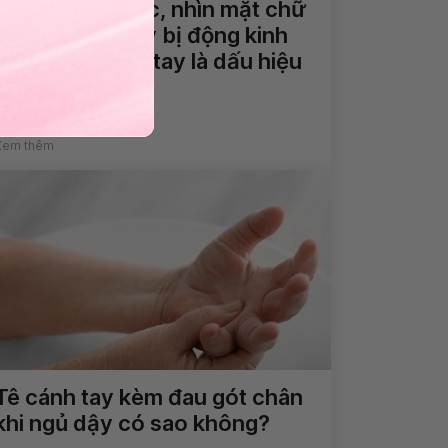
Không nói được, nhìn mặt chữ
không hiểu, hay bị động kinh
và tê đầu ngón tay là dấu hiệu
bệnh gì?
Xem thêm
Tê cánh tay kèm đau gót chân
khi ngủ dậy có sao không?