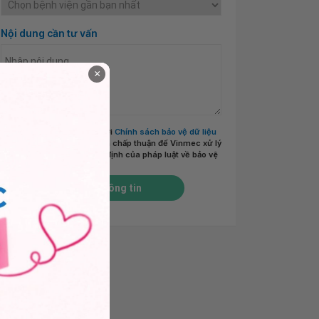
Nội dung cần tư vấn
×
Tôi đã đọc và đồng ý với
Chính sách bảo vệ dữ liệu
cá nhân của Vinmec
và chấp thuận để Vinmec xử lý
DLCN của tôi theo quy định của pháp luật về bảo vệ
DLCN.
*
Gửi thông tin