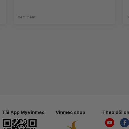
Xem thêm
Tải App MyVinmec
Vinmec shop
Theo dõi ch