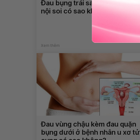
Đau bụng trái sau mổ ruột thừ
nội soi có sao không?
Xem thêm
Đau vùng chậu kèm đau quặn
bụng dưới ở bệnh nhân u xơ tử