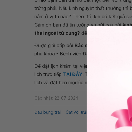
Chào bạn! Bạn đã mổ cắt một bên vòi trứng 
trứng phải. Nếu kinh nguyệt thất thường thì
nằm ở vị trí nào? Theo đó, khi có kết quả si
Cảm ơn bạn đã tin tưởng và gửi câu hỏi
kinh
thai ngoài tử cung?
đến Vinmec. Chúc bạn l
Được giải đáp bởi
Bác sĩ chuyên khoa II Tr
phụ khoa - Bệnh viện Đa khoa Quốc tế Vin
Để đặt lịch khám tại viện, Quý khách vui lò
lịch trực tiếp
TẠI ĐÂY
. Tải và đặt lịch khám
lịch và đặt hẹn mọi lúc mọi nơi ngay trên ứn
Cập nhật: 22-07-2024
Đau bụng trái
Cắt vòi trứng trái
Sản phụ khoa