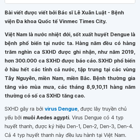
Bài viết được viết bởi Bác sĩ Lê Xuân Luật - Bệnh
viện Đa khoa Quốc tế Vinmec Times City.
Việt Nam là nước nhiệt đới, sốt xuất huyết Dengue là
bệnh phổ biến tại nước ta. Hàng năm đều có hàng
trăm nghìn ca SXHD được ghi nhận, như năm 2019,
hơn 300.000 ca SXHD được báo cáo. SXHD phổ biến
ở hầu hết các tỉnh cả nước, tập trung tại các vùng
Tây Nguyên, miền Nam, miền Bắc. Bệnh thường gia
tăng vào mùa mưa, các tháng 8,9,10,11 hàng năm
thường có số ca SXHD tăng cao.
SXHD gây ra bởi
virus Dengue
, được lây truyền chủ
yếu bởi
muỗi Aedes agypti
. Virus Dengue có 4 typ
huyết thanh, được ký hiệu Den-1, Den-2, Den-3, Den-4.
Cả 4 typ huyết thanh này đều lưu hành tại Việt Nam.