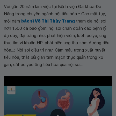
Với gần 20 năm làm việc tại Bệnh viện Đa khoa Đà
Nẵng trong chuyên ngành nội tiêu hóa - Gan mật tụy,
mỗi năm
bác sĩ Võ Thị Thùy Trang
tham gia nội soi
hơn 1500 ca bao gồm: nội soi chẩn đoán các bệnh lý
dạ dày, đại tràng như: phát hiện viêm, loét, polyp, ung
thư, tìm vi khuẩn HP, phát hiện ung thư sớm đường tiêu
hóa...; Nội soi điều trị như: Cầm máu trong xuất huyết
tiêu hóa, thắt búi giãn tĩnh mạch thực quản trong xơ
gan, cắt polype ống tiêu hóa qua nội soi...