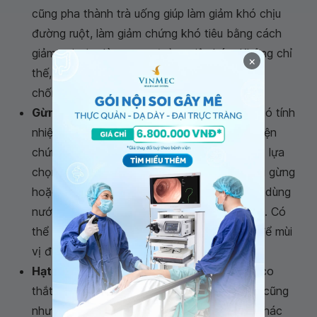
cũng pha thành trà uống giúp làm giảm khó chịu
đường ruột, làm giảm chứng khó tiêu bằng cách
giảm axit dạ dày trong đường tiêu hóa. Không chỉ
×
thế, hoa cúc còn có tác dụng như một chất
chống viêm, giảm đau;
Gừng:
Gừng là một phương thuốc tự nhiên có tính
nhiệt cao. Uống một tách trà gừng sẽ cải thiện
chứng khó tiêu do làm giảm axit dạ dày. Các lựa
chọn khác bao gồm ăn kẹo gừng, uống rượu gừng
hoặc tự làm nước gừng đơn giản bằng cách dùng
nước đun sôi vào đặt vào vài lát gừng mỏng. Có
thể thêm một chút mật ong trước khi uống để mùi
vị được thơm ngon hơn;
Hạt thì là:
Loại thảo dược này cũng chống co
thắt, khắc phục chứng khó tiêu sau bữa ăn, cũng
như làm dịu các vấn đề về đường tiêu hóa khác