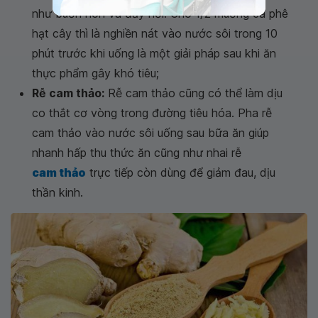
như buồn nôn và đầy hơi. Cho 1/2 muỗng cà phê
hạt cây thì là nghiền nát vào nước sôi trong 10
phút trước khi uống là một giải pháp sau khi ăn
thực phẩm gây khó tiêu;
Rễ cam thảo:
Rễ cam thảo cũng có thể làm dịu
co thắt cơ vòng trong đường tiêu hóa. Pha rễ
cam thảo vào nước sôi uống sau bữa ăn giúp
nhanh hấp thu thức ăn cũng như nhai rễ
cam thảo
trực tiếp còn dùng để giảm đau, dịu
thần kinh.