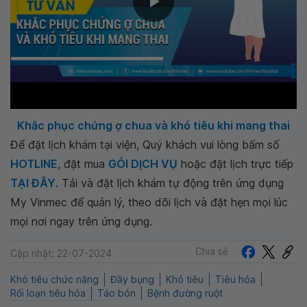
Khắc phục chứng ợ chua và khó tiêu khi mang thai
Để đặt lịch khám tại viện, Quý khách vui lòng bấm số
HOTLINE
, đặt mua
GÓI DỊCH VỤ
hoặc đặt lịch trực tiếp
TẠI ĐÂY
. Tải và đặt lịch khám tự động trên ứng dụng
My Vinmec để quản lý, theo dõi lịch và đặt hẹn mọi lúc
mọi nơi ngay trên ứng dụng.
Chia sẻ
Cập nhật: 22-07-2024
Khó tiêu chức năng
Đầy bụng
Khó tiêu
Tiêu hóa
Rối loạn tiêu hóa
Táo bón
Bệnh đường ruột