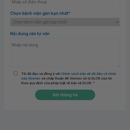
Chọn bệnh viện gần bạn nhất*
Nội dung cần tư vấn
Tôi đã đọc và đồng ý với
Chính sách bảo vệ dữ liệu cá nhân
của Vinmec
và chấp thuận để Vinmec xử lý DLCN của tôi
theo quy định của pháp luật về bảo vệ DLCN.
*
Gửi thông tin