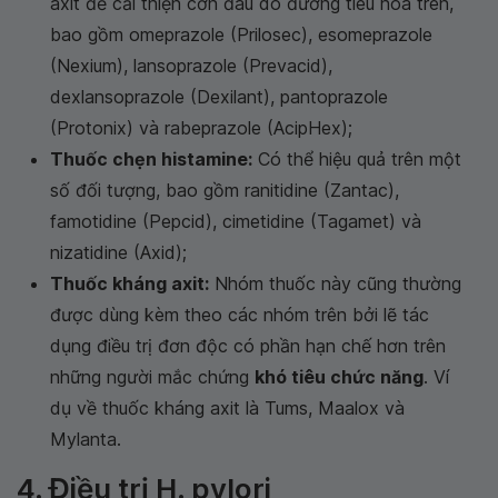
axit để cải thiện cơn đau do đường tiêu hóa trên,
bao gồm omeprazole (Prilosec), esomeprazole
(Nexium), lansoprazole (Prevacid),
dexlansoprazole (Dexilant), pantoprazole
(Protonix) và rabeprazole (AcipHex);
Thuốc chẹn histamine:
Có thể hiệu quả trên một
số đối tượng, bao gồm ranitidine (Zantac),
famotidine (Pepcid), cimetidine (Tagamet) và
nizatidine (Axid);
Thuốc kháng axit:
Nhóm thuốc này cũng thường
được dùng kèm theo các nhóm trên bởi lẽ tác
dụng điều trị đơn độc có phần hạn chế hơn trên
những người mắc chứng
khó tiêu chức năng
. Ví
dụ về thuốc kháng axit là Tums, Maalox và
Mylanta.
4. Điều trị H. pylori