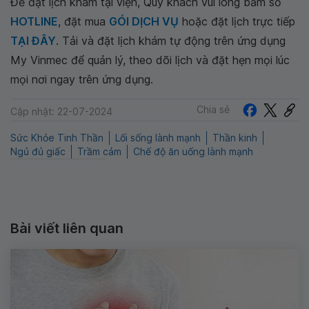
Để đặt lịch khám tại viện, Quý khách vui lòng bấm số
HOTLINE
, đặt mua
GÓI DỊCH VỤ
hoặc đặt lịch trực tiếp
TẠI ĐÂY
. Tải và đặt lịch khám tự động trên ứng dụng
My Vinmec để quản lý, theo dõi lịch và đặt hẹn mọi lúc
mọi nơi ngay trên ứng dụng.
Chia sẻ
Cập nhật: 22-07-2024
Sức Khỏe Tinh Thần
Lối sống lành mạnh
Thần kinh
Ngủ đủ giấc
Trầm cảm
Chế độ ăn uống lành mạnh
Bài viết liên quan