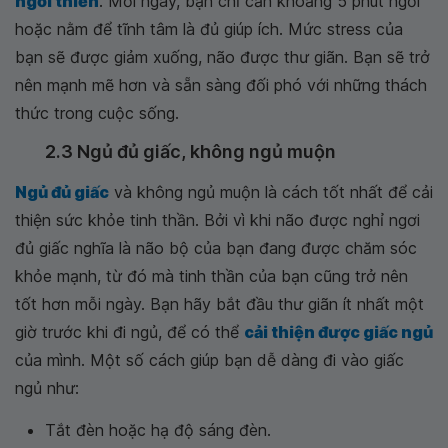
ngồi thiền
. Mỗi ngày, bạn chỉ cần khoảng 5 phút ngồi
hoặc nằm để tĩnh tâm là đủ giúp ích. Mức stress của
bạn sẽ được giảm xuống, não được thư giãn. Bạn sẽ trở
nên mạnh mẽ hơn và sẵn sàng đối phó với những thách
thức trong cuộc sống.
2.3 Ngủ đủ giấc, không ngủ muộn
Ngủ đủ giấc
và không ngủ muộn là cách tốt nhất để cải
thiện sức khỏe tinh thần. Bởi vì khi não được nghỉ ngơi
đủ giấc nghĩa là não bộ của bạn đang được chăm sóc
khỏe mạnh, từ đó mà tinh thần của bạn cũng trở nên
tốt hơn mỗi ngày. Bạn hãy bắt đầu thư giãn ít nhất một
giờ trước khi đi ngủ, để có thể
cải thiện được giấc ngủ
của mình. Một số cách giúp bạn dễ dàng đi vào giấc
ngủ như:
Tắt đèn hoặc hạ độ sáng đèn.