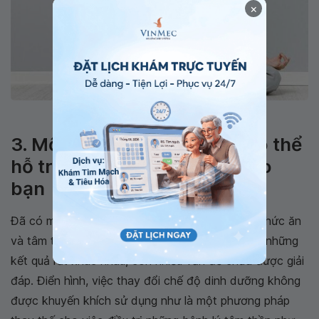
×
Ngồi thiền để cải thiện sức khỏe tinh thần
3. Một số chất dinh dưỡng có thể
hỗ trợ sức khỏe tinh thần cho
bạn
Đã có một số nghiên cứu về "mối quan hệ giữa thức ăn
và tâm trạng". Tuy nhiên, các nghiên cứu đưa ra những
kết quả rất khác nhau, còn nhiều vấn đề chưa được giải
đáp. Điển hình, việc thay đổi chế độ dinh dưỡng không
được khuyến khích sử dụng như là một phương pháp