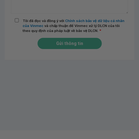
Tôi đã đọc và đồng ý với
Chính sách bảo vệ dữ liệu cá nhân
của Vinmec
và chấp thuận để Vinmec xử lý DLCN của tôi
theo quy định của pháp luật về bảo vệ DLCN.
*
Gửi thông tin