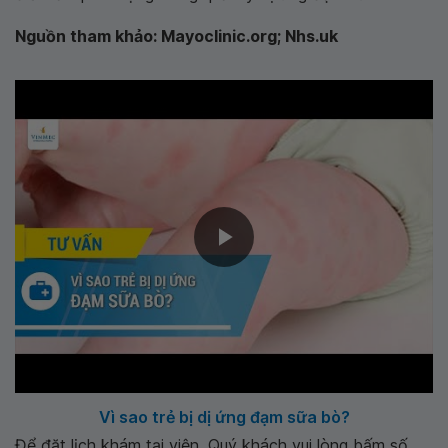
Nguồn tham khảo: Mayoclinic.org; Nhs.uk
Vì sao trẻ bị dị ứng đạm sữa bò?
Để đặt lịch khám tại viện, Quý khách vui lòng bấm số