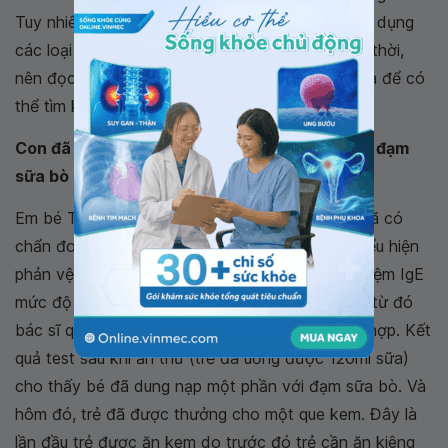
Tuy nhiên để ngăn ngừa dị ứng, trẻ cần tránh sử dụng
các loại sữa và các sản phẩm làm từ sữa. Đồng thời,
nên đọc nhãn thực phẩm cẩn thận trước khi mua để có
thể tìm kiếm được thành phần gây
dị ứng sữa
.
Con đã được ăn kem – niềm vui của trẻ dị ứng đạm
sữa bò
Em bé Tuấn Anh, 4 tuổi, đến Vinmec khám khi đã có
chẩn đoán dị ứng đạm sữa bò (thể nặng) với biểu hiện
phản vệ. Em bé đã được làm test da và xét nghiệm IgE
mức độ phân tử cho biết loại protein trẻ dị ứng, từ đó
bác sĩ quyết định cho trẻ ăn thử lại sữa bò phù hợp. Kết
quả test sau khi ăn thử (trẻ đã uống được 120ml sữa)
cho thấy bé đã dung nạp một phần với đạm sữa bò. Và
hôm đó, trẻ đã được thưởng cho một que kem. Đây là
lần đầu trẻ được ăn kem do trước đó trẻ cần ăn kiêng