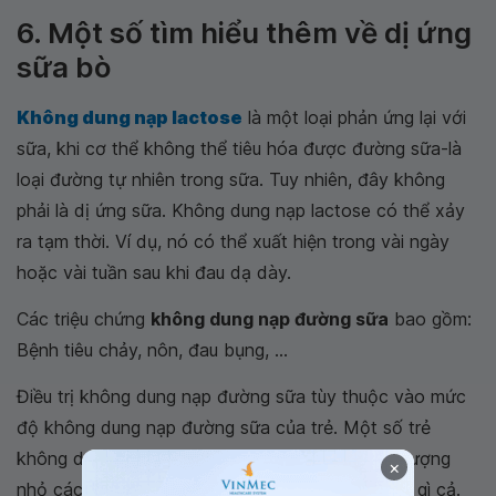
6. Một số tìm hiểu thêm về dị ứng
sữa bò
Không dung nạp lactose
là một loại phản ứng lại với
sữa, khi cơ thể không thể tiêu hóa được đường sữa-là
loại đường tự nhiên trong sữa. Tuy nhiên, đây không
phải là dị ứng sữa. Không dung nạp lactose có thể xảy
ra tạm thời. Ví dụ, nó có thể xuất hiện trong vài ngày
hoặc vài tuần sau khi đau dạ dày.
Các triệu chứng
không dung nạp đường sữa
bao gồm:
Bệnh tiêu chảy, nôn, đau bụng, ...
Điều trị không dung nạp đường sữa tùy thuộc vào mức
độ không dung nạp đường sữa của trẻ. Một số trẻ
không dung nạp đường sữa vẫn có thể ăn một lượng
×
nhỏ các sản phẩm sữa mà không có triệu chứng gì cả.