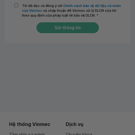
Tôi đã đọc và đồng ý với
Chính sách bảo vệ dữ liệu cá nhân
của Vinmec
và chấp thuận để Vinmec xử lý DLCN của tôi
theo quy định của pháp luật về bảo vệ DLCN.
*
Gửi thông tin
Hệ thống Vinmec
Dịch vụ
Tầm nhìn sứ mệnh
Chuyên khoa