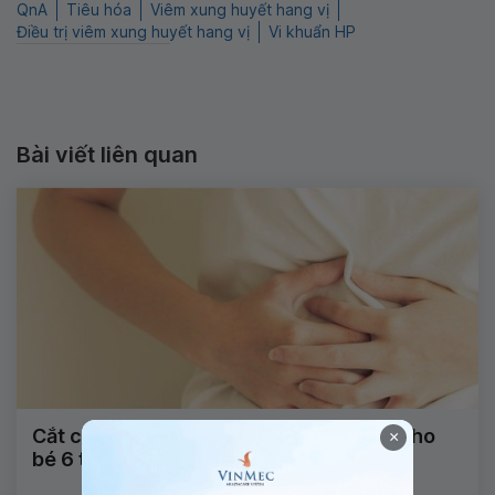
QnA
Tiêu hóa
Viêm xung huyết hang vị
Điều trị viêm xung huyết hang vị
Vi khuẩn HP
Bài viết liên quan
Cắt chỉ còn sót ở rốn sau mổ ruột thừa cho
×
bé 6 tuổi có bị ảnh hưởng gì không?