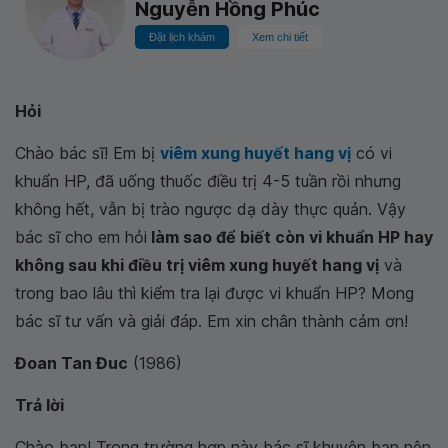
Nguyễn Hồng Phúc
Đặt lịch khám
Xem chi tiết
Hỏi
Chào bác sĩ! Em bị
viêm xung huyết hang vị
có vi
khuẩn HP, đã uống thuốc điều trị 4-5 tuần rồi nhưng
không hết, vẫn bị trào ngược dạ dày thực quản. Vậy
bác sĩ cho em hỏi
làm sao để biết còn vi khuẩn HP hay
không sau khi điều trị viêm xung huyết hang vị
và
trong bao lâu thì kiểm tra lại được vi khuẩn HP? Mong
bác sĩ tư vấn và giải đáp. Em xin chân thành cảm ơn!
Đoan Tan Đuc
(1986)
Trả lời
Chào bạn! Trong trường hợp này bác sĩ khuyên bạn nên