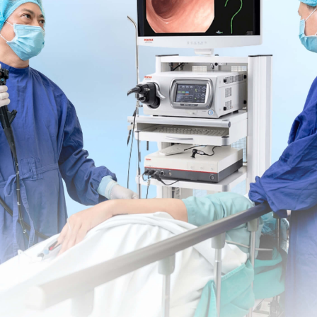
a là một trong những yếu tố mắc bệnh gan
chứng của bệnh gan hoặc tổn
vai trò lớn trong chăm sóc sức khỏe toàn diện.
 bệnh gan có thể nhận biết với một số triệu chứng
ất kỳ dấu hiệu hoặc triệu chứng nào. Tuy nhiên, nhận
 gặp như vàng da, xuất huyết do giãn vỡ tĩnh mạch, cổ
ẩn đoán, xét nghiệm máu,
siêu âm gan
và
điều trị sớm
g mắt. Tình trạng này xảy ra khi gan không thể lọc
ra bilirubin vào đường mật, một thành phần loại bỏ do