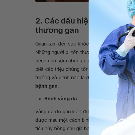
Tiêu thụ quá nhiều rượu bi
2. Các dấu hiệu và triệu 
thương gan
Quan tâm đến sức khỏe của lá gan đóng một 
Những người bị tổn thương gan hoặc đang bị
bệnh gan sớm nhưng cũng có thể không gặp b
biết các triệu chứng tổn thương gan thường
trướng và bệnh não là điều cần thiết để ch
bệnh gan
.
Bệnh vàng da
Vàng da do gan luôn đi kèm với dấu hiệu vàn
được máu một cách bình thường để đào thải 
tiêu hủy hồng cầu già hằng ngày.