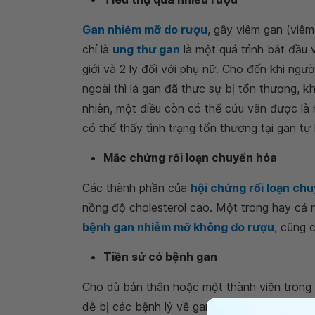
Gan nhiễm mỡ do rượu
, gây viêm gan (viê
chí là
ung thư gan
là một quá trình bắt đầu 
nam giới và 2 ly đối với phụ nữ. Cho đến khi
bên ngoài thì lá gan đã thực sự bị tổn thư
Tuy nhiên, một điều còn có thể cứu vãn đượ
thì có thể thấy tình trạng tổn thương tại ga
Mắc chứng rối loạn chuyển hóa
Các thành phần của
hội chứng rối loạn c
nồng độ cholesterol cao. Một trong hay cả n
bệnh gan nhiễm mỡ không do rượu
, cũn
Tiền sử có bệnh gan
Cho dù bản thân hoặc một thành viên trong 
dễ bị các bệnh lý về gan hơn so với dân số 