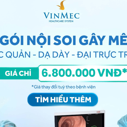
 người thân từng mắc
bệnh gan
di truyền, chẳng hạn
pha-1-antitrypsin, người bệnh cần chú ý đến các triệu
thể gây hại cho gan như uống rượu.