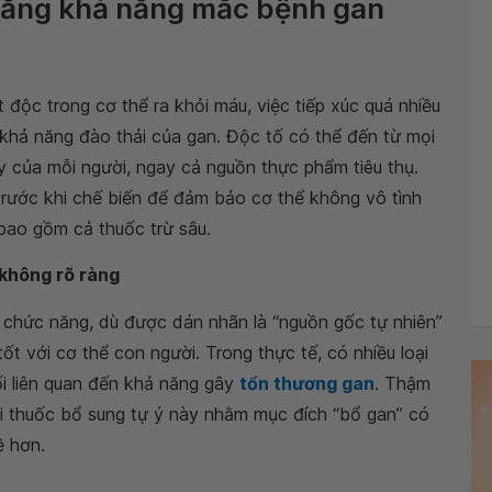
 tăng khả năng mắc bệnh gan
 độc trong cơ thể ra khỏi máu, việc tiếp xúc quá nhiều
 khả năng đào thải của gan. Độc tố có thể đến từ mọi
 của mỗi người, ngay cả nguồn thực phẩm tiêu thụ.
 trước khi chế biến để đảm bảo cơ thể không vô tình
bao gồm cả thuốc trừ sâu.
 không rõ ràng
m chức năng, dù được dán nhãn là “nguồn gốc tự nhiên”
ốt với cơ thể con người. Trong thực tế, có nhiều loại
i liên quan đến khả năng gây
tổn thương gan
. Thậm
ại thuốc bổ sung tự ý này nhằm mục đích “bổ gan” có
ề hơn.