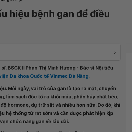
u hiệu bệnh gan để điều
sĩ. BSCK II Phan Thị Minh Hương - Bác sĩ Nội tiêu
 viện Đa khoa Quốc tế Vinmec Đà Nẵng
.
u. Mỗi ngày, vai trò của gan là tạo ra mật, chuyển
g, làm sạch độc tố ra khỏi máu, phân hủy chất béo,
ộ hormone, dự trữ sắt và nhiều hơn nữa. Do đó, khi
ệu hệ thống từ rất sớm và cần được phát hiện kịp
n vẹn chức năng gan về lâu dài.