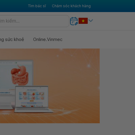
Tìm bác sĩ
Chăm sóc khách hàng
ng sức khoẻ
Online.Vinmec