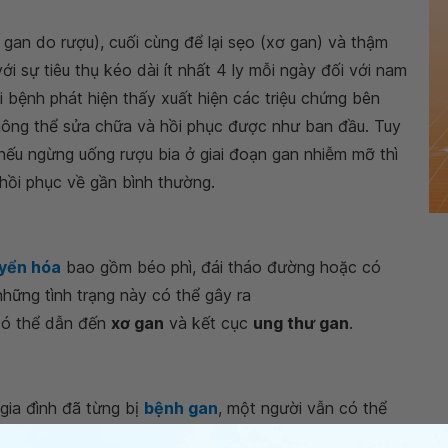
m gan do rượu), cuối cùng để lại sẹo (xơ gan) và thậm
với sự tiêu thụ kéo dài ít nhất 4 ly mỗi ngày đối với
 người bệnh phát hiện thấy xuất hiện các triệu chứng
ơng, không thể sửa chữa và hồi phục được như ban đầu.
c là nếu ngừng uống rượu bia ở giai đoạn gan nhiễm mỡ
n tự hồi phục về gần bình thường.
huyển hóa
bao gồm béo phì, đái tháo đường hoặc có
hững tình trạng này có thể gây ra
g có thể dẫn đến
xơ gan
và kết cục
ung thư gan
.
gia đình đã từng bị
bệnh gan
, một người vẫn có thể
chung. Ví dụ, viêm gan B hoặc C và bệnh ứ sắt là