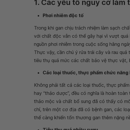
1. Các yếu tố nguy cơ làm
Phơi nhiễm độc tố
Trong khi gan chịu trách nhiệm làm sạch chất
với chất độc vẫn có thể gây hại vì vượt quá
nguồn phơi nhiễm trong cuộc sống hằng ngày
Thực vậy, cần chú ý rửa trái cây và rau quả
tiêu thụ quá mức các chất bảo vệ thực vật, 
Các loại thuốc, thực phẩm chức năng
Không phải tất cả các loại thuốc, thực phẩ
hay “thảo dược”, đều có nghĩa là hoàn toàn t
thảo mộc và chất bổ sung đã có thấy có mố
chí, trên một cơ địa đã có bệnh gan, các lo
thể càng khiến tổn thương gan thêm nặng n
Tiêu thụ quá nhiều rượu