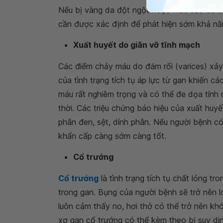
Nếu bị vàng da đột ngột hoặc màu sắc da bỗ
cần được xác định để phát hiện sớm khả năn
Xuất huyết do giãn vỡ tĩnh mạch
Các điểm chảy máu do đám rối (varices) xảy
của tình trạng tích tụ áp lực từ gan khiến c
máu rất nghiêm trọng và có thể đe dọa tính
thời. Các triệu chứng báo hiệu của xuất huyế
phân đen, sệt, dính phân. Nếu người bệnh có
khẩn cấp càng sớm càng tốt.
Cổ trướng
Cổ trướng
là tình trạng tích tụ chất lỏng t
trong gan. Bụng của người bệnh sẽ trở nên l
luôn cảm thấy no, hơi thở có thể trở nên kh
xơ gan cổ trướng có thể kèm theo bị suy d