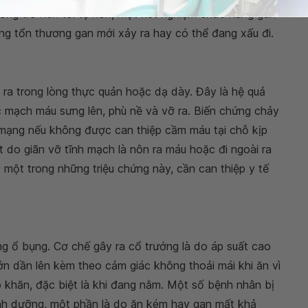
ng trở nên tồi tệ hơn, một xét nghiệm chức năng gan
g tổn thương gan mới xảy ra hay có thể đang xấu đi.
 ra trong lòng thực quản hoặc dạ dày. Đây là hệ quả
ác mạch máu sưng lên, phù nề và vỡ ra. Biến chứng chảy
 mạng nếu không được can thiệp cầm máu tại chỗ kịp
t do giãn vỡ tĩnh mạch là nôn ra máu hoặc đi ngoài ra
 một trong những triệu chứng này, cần can thiệp y tế
rong ổ bụng. Cơ chế gây ra cổ trướng là do áp suất cao
ớn dần lên kèm theo cảm giác không thoải mái khi ăn vì
ó khăn, đặc biệt là khi đang nằm. Một số bệnh nhân bị
inh dưỡng, một phần là do ăn kém hay gan mất khả