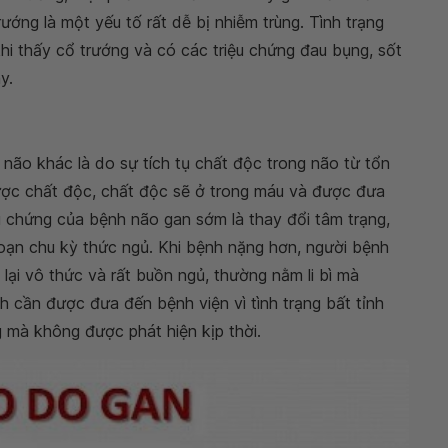
ướng là một yếu tố rất dễ bị nhiễm trùng. Tình trạng
khi thấy cổ trướng và có các triệu chứng đau bụng, sốt
y.
 não khác là do sự tích tụ chất độc trong não từ tổn
ược chất độc, chất độc sẽ ở trong máu và được đưa
u chứng của bệnh não gan sớm là thay đổi tâm trạng,
 loạn chu kỳ thức ngủ. Khi bệnh nặng hơn, người bệnh
p lại vô thức và rất buồn ngủ, thường nằm li bì mà
h cần được đưa đến bệnh viện vì tình trạng bất tỉnh
 mà không được phát hiện kịp thời.