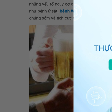
những yếu tố nguy cơ gây ung thư gan. Nếu
như bệnh ứ sắt,
bệnh Wilson
hoặc thiếu al
chứng sớm và tích cực tránh các yếu tố có 