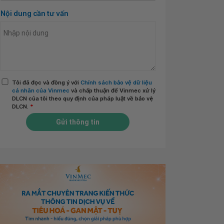
Nội dung cần tư vấn
Tôi đã đọc và đồng ý với
Chính sách bảo vệ dữ liệu
cá nhân của Vinmec
và chấp thuận để Vinmec xử lý
DLCN của tôi theo quy định của pháp luật về bảo vệ
DLCN.
*
Gửi thông tin