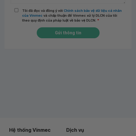
Tôi đã đọc và đồng ý với
Chính sách bảo vệ dữ liệu cá nhân
của Vinmec
và chấp thuận để Vinmec xử lý DLCN của tôi
theo quy định của pháp luật về bảo vệ DLCN.
*
Gửi thông tin
Hệ thống Vinmec
Dịch vụ