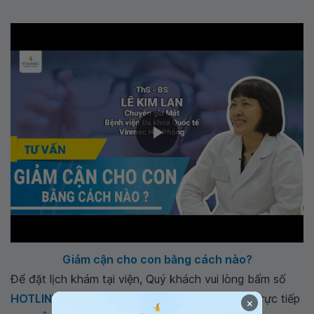
Giảm cận cho con bằng cách nào?
Để đặt lịch khám tại viện, Quý khách vui lòng bấm số
HOTLINE
, đặt mua
GÓI DỊCH VỤ
hoặc đặt lịch trực tiếp
×