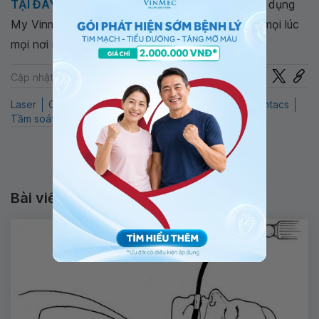
TẠI ĐÂY
. Tải và đặt lịch khám tự động trên ứng dụng
My Vinmec để quản lý, theo dõi lịch và đặt hẹn mọi lúc
mọi nơi ngay trên ứng dụng.
Chia sẻ
Cập nhật: 22-07-2024
Laser
Cận thị
Gói Ortho-K
Mổ lasik
Loạn thị
Intacs
Tầm soát tật khúc xạ
Bài viết liên quan