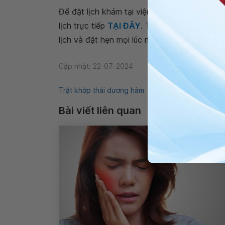
Để đặt lịch khám tại viện, Quý khách vui lò
lịch trực tiếp
TẠI ĐÂY
. Tải và đặt lịch khám
lịch và đặt hẹn mọi lúc mọi nơi ngay trên ứn
Cập nhật: 22-07-2024
Trật khớp thái dương hàm
Răng - Hàm - Mặt
L
Bài viết liên quan