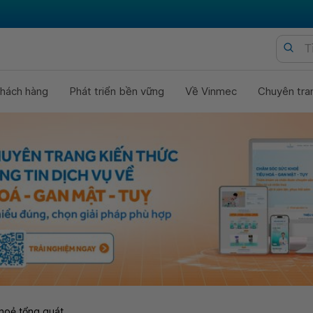
hách hàng
Phát triển bền vững
Về Vinmec
Chuyên tra
hoẻ tổng quát