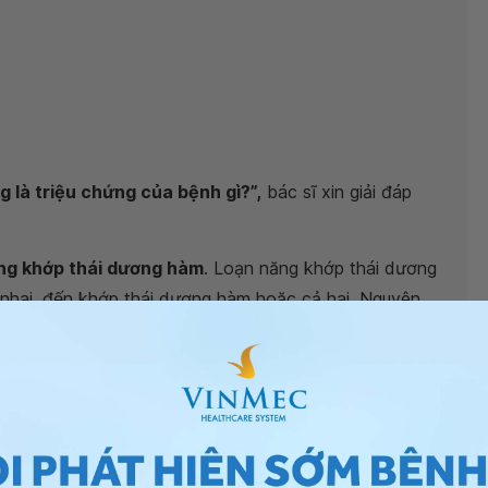
 là triệu chứng của bệnh gì?”,
bác sĩ xin giải đáp
ng khớp thái dương hàm
. Loạn năng khớp thái dương
ơ nhai, đến khớp thái dương hàm hoặc cả hai. Nguyên
m: nhóm nguyên nhân do yếu tố tại chỗ, nhóm nguyên
n năng khớp không tìm ra được nguyên nhân. Một số
ơng hàm bị sai lệch từ bẩm sinh.
răng (có ý thức hoặc vô ý thức), gây gia tăng áp lực