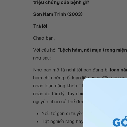
triệu chứng của bệnh gì?
Son Nam Trinh (2003)
Trả lời
Chào bạn,
Với câu hỏi
“Lệch hàm, nổi mụn trong miệng
như sau:
Như bạn mô tả nghĩ tới bạn đang bị
loạn nă
hàm chỉ những rối loạn liên quan đến các c
nhân loạn năng khớp TDH chia thành 2 nhó
nhân do tâm lý. Tuy nhiên, khoảng 20% loạ
nguyên nhân có thể được liệt kê như sau:
Yếu tố gen di truyền, khiến khớp thái dư
Tật nghiến răng hay thói quen siết chặt 