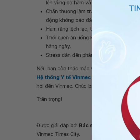
lên vùng cơ hàm và tổn hại khớp thái d
Chấn thương làm
trật khớp thái dương
động không bảo đảm an toàn.
Hàm răng lệch lạc, thưa hoặc mất răng 
Thói quen ăn uống không khoa học, nha
hằng ngày.
Stress dẫn đến phản xạ co cơ hàm không 
Nếu bạn còn thắc mắc về
lệch hàm, nổi mụ
Hệ thống Y tế Vinmec
để kiểm tra và tư vấ
hỏi đến Vinmec. Chúc bạn có thật nhiều sức
Trân trọng!
Được giải đáp bởi
Bác sĩ Răng - Hàm - Mặt
Vinmec Times City.