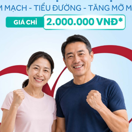
ương hàm.
 hàm
, có thể là do các hoạt động thể thao hoặc lao
dẫn đến sai khớp cắn.
i một bên hoặc dùng nhiều các thực phẩm khó nhai
tự chủ, làm hình thành nên tật nghiến răng khi ngủ
n trong miệng
, bạn có thể đến bệnh viện thuộc
n thêm bạn nhé. Cảm ơn bạn đã tin tưởng và gửi câu
 khỏe.
- Khoa Liên Chuyên Khoa, Bệnh viện Đa khoa Quốc tế