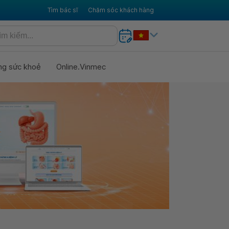
Tìm bác sĩ
Chăm sóc khách hàng
ng sức khoẻ
Online.Vinmec