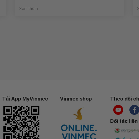
Xem thêm
Tải App MyVinmec
Vinmec shop
Theo dõi ch
Đối tác liên