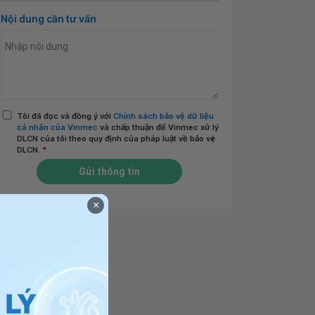
Nội dung cần tư vấn
Tôi đã đọc và đồng ý với
Chính sách bảo vệ dữ liệu
cá nhân của Vinmec
và chấp thuận để Vinmec xử lý
DLCN của tôi theo quy định của pháp luật về bảo vệ
DLCN.
*
Gửi thông tin
×