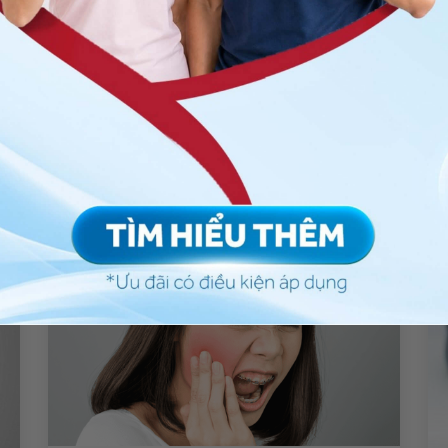
ng bấm số
HOTLINE
, đặt mua
GÓI DỊCH VỤ
hoặc đặt
 tự động trên ứng dụng My Vinmec để quản lý, theo dõi
g dụng.
Chia sẻ
oạn năng khớp thái dương hàm
QnA