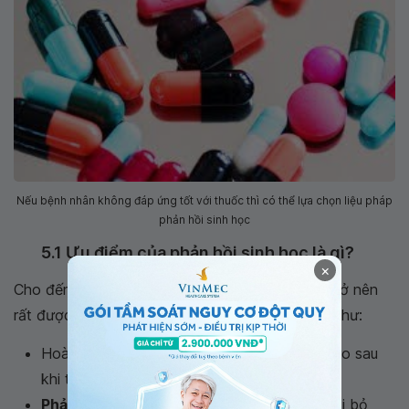
Nếu bệnh nhân không đáp ứng tốt với thuốc thì có thể lựa chọn liệu pháp
phản hồi sinh học
5.1 Ưu điểm của phản hồi sinh học là gì?
×
Cho đến nay,
liệu pháp phản hồi sinh học
đã trở nên
rất được ưa chuộng bởi những ưu điểm của nó như:
Hoàn toàn không xâm lấn, vì vậy yếu tố rủi ro sau
khi thực hiện là rất thấp.
Phản hồi sinh học
có thể giảm bớt hoặc loại bỏ