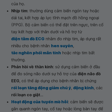
của họ.
Nhịp tim
: thường dùng cảm biến ngón tay hoặc
dái tai, kết hợp áp lực tĩnh mạch đồ hồng ngoại
(PPG). Bộ cảm biến có thể đặt trên ngực, trên cổ
tay kết hợp với thân dưới và hỗ trợ từ
điện tâm đồ ECG
nhằm đo nhịp tim, áp dụng rất
nhiều cho bệnh nhân
hen suyễn
,
tắc nghẽn phổi mãn tính
hoặc nhịp tim bất
thường.
Phản hồi về thần kinh
: sử dụng cảm biến ở đầu
để đo sóng não dưới sự hỗ trợ của
điện não đồ
EEG
, có thể áp dụng cho bệnh nhân bị chứng
rối loạn tăng động giảm chú ý
,
động kinh
, các
rối loạn co giật
...
Hoạt động của tuyến mồ hôi
: cảm biến sẽ được
gắn quanh ngón tay, cổ tay hoặc lòng bàn tay để