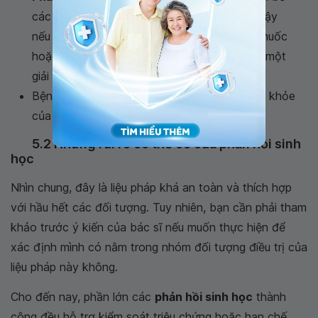
các nhu cầu điều trị liên quan đến thuốc, vì vậy
nếu như bệnh nhân không đáp ứng tốt với thuốc
hoặc không có điều kiện uống thuốc, đây là một
giải pháp an toàn hơn.
Bệnh nhân có thể kiểm soát được chính sức khỏe
của họ.
5.2 Những rủi ro có thể có của phản hồi sinh
học
Nhìn chung, đây là liệu pháp khá an toàn và thích hợp
với hầu hết các đối tượng. Tuy nhiên, bạn cần phải tham
khảo trước ý kiến của bác sĩ nếu muốn thực hiện để
xác định mình có nằm trong nhóm đối tượng điều trị của
liệu pháp này không.
Cho đến nay, phần lớn các
phản hồi sinh học
thành
công đều hỗ trợ kiểm soát triệu chứng hoặc hạn chế