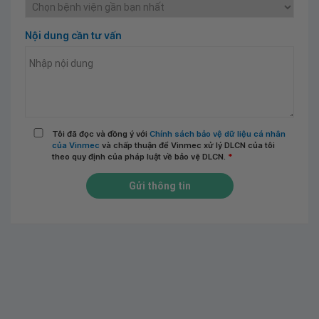
Nội dung cần tư vấn
Tôi đã đọc và đồng ý với
Chính sách bảo vệ dữ liệu cá nhân
của Vinmec
và chấp thuận để Vinmec xử lý DLCN của tôi
theo quy định của pháp luật về bảo vệ DLCN.
*
Gửi thông tin