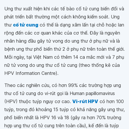
Ung thư xuất hiện khi các tế bào cổ tử cung biến đổi và
phát triển bất thường một cách không kiểm soát. Ung
thư
cổ tử cung
có thể là dạng xâm lấn tại chỗ hoặc lan
rộng đến các cơ quan khác của cơ thể. Đây là nguyên
nhân hàng đầu gây tử vong do ung thư ở phụ nữ và là
bệnh ung thư phổ biến thứ 2 ở phụ nữ trên toàn thế giới.
Mỗi ngày, tại Việt Nam có thêm 14 ca mắc mới và 7 phụ
nữ tử vong do ung thư cổ tử cung (theo thống kê của
HPV Information Centre).
Theo các nghiên cứu, có hơn 99% các trường hợp ung
thư cổ tử cung do vi-rút gọi là Human papillomavirus
(HPV) thuộc tuýp nguy cơ cao.
Vi-rút HPV
có hơn 100
tuýp, trong đó khoảng 15 tuýp có khả năng gây ung thư,
phổ biến nhất là HPV 16 và 18 (gây ra hơn 70% trường
hợp ung thư cổ tử cung trên toàn cầu), kế đến là tuýp