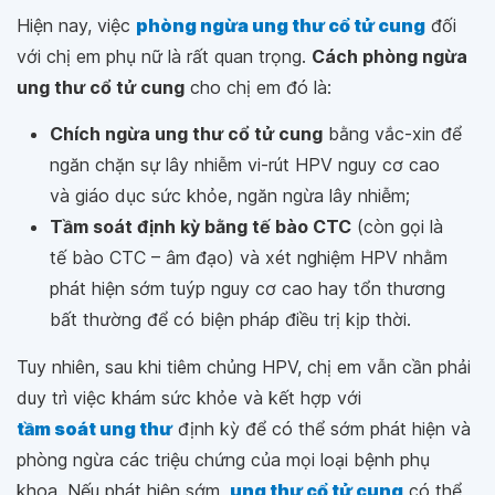
Hiện nay, việc
phòng ngừa ung thư cổ tử cung
đối
với chị em phụ nữ là rất quan trọng.
Cách phòng ngừa
ung thư cổ tử cung
cho chị em đó là:
Chích ngừa ung thư cổ tử cung
bằng vắc-xin để
ngăn chặn sự lây nhiễm vi-rút HPV nguy cơ cao
và giáo dục sức khỏe, ngăn ngừa lây nhiễm;
Tầm soát định kỳ bằng tế bào CTC
(còn gọi là
tế bào CTC – âm đạo) và xét nghiệm HPV nhằm
phát hiện sớm tuýp nguy cơ cao hay tổn thương
bất thường để có biện pháp điều trị kịp thời.
Tuy nhiên, sau khi tiêm chủng HPV, chị em vẫn cần phải
duy trì việc khám sức khỏe và kết hợp với
tầm soát ung thư
định kỳ để có thể sớm phát hiện và
phòng ngừa các triệu chứng của mọi loại bệnh phụ
khoa. Nếu phát hiện sớm,
ung thư cổ tử cung
có thể