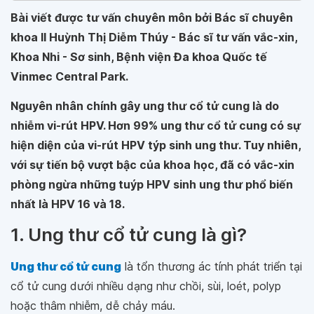
Bài viết được tư vấn chuyên môn bởi Bác sĩ chuyên
khoa II Huỳnh Thị Diễm Thúy - Bác sĩ tư vấn vắc-xin,
Khoa Nhi - Sơ sinh, Bệnh viện Đa khoa Quốc tế
Vinmec Central Park.
Nguyên nhân chính gây ung thư cổ tử cung là do
nhiễm vi-rút HPV. Hơn 99% ung thư cổ tử cung có sự
hiện diện của vi-rút HPV týp sinh ung thư. Tuy nhiên,
với sự tiến bộ vượt bậc của khoa học, đã có vắc-xin
phòng ngừa những tuýp HPV sinh ung thư phổ biến
nhất là HPV 16 và 18.
1. Ung thư cổ tử cung là gì?
Ung thư cổ tử cung
là tổn thương ác tính phát triển tại
cổ tử cung dưới nhiều dạng như chồi, sùi, loét, polyp
hoặc thâm nhiễm, dễ chảy máu.