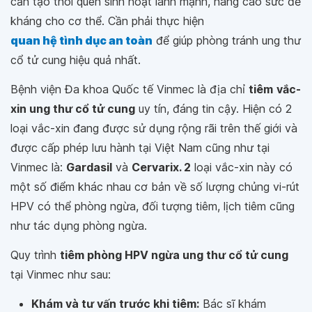
cần tạo thói quen sinh hoạt lành mạnh, nâng cao sức đề
kháng cho cơ thể. Cần phải thực hiện
quan hệ tình dục an toàn
để giúp phòng tránh ung thư
cổ tử cung hiệu quả nhất.
Bệnh viện Đa khoa Quốc tế Vinmec là địa chỉ
tiêm
vắc-
xin ung thư cổ tử cung
uy tín, đáng tin cậy. Hiện có 2
loại vắc-xin đang được sử dụng rộng rãi trên thế giới và
được cấp phép lưu hành tại Việt Nam cũng như tại
Vinmec là:
Gardasil
và
Cervarix. 2
loại vắc-xin này có
một số điểm khác nhau cơ bản về số lượng chủng vi-rút
HPV có thể phòng ngừa, đối tượng tiêm, lịch tiêm cũng
như tác dụng phòng ngừa.
Quy trình
tiêm phòng HPV ngừa ung thư cổ tử cung
tại Vinmec như sau:
Khám và tư vấn trước khi tiêm:
Bác sĩ khám