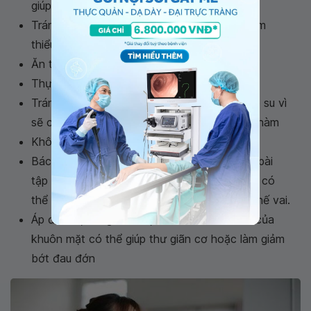
giúp giảm bớt tần số đau.
Tránh sử dụng quá mức cơ quai hàm. Để giảm
thiểu việc sử dụng các cơ hàm như
Ăn thức ăn mềm.
Thực phẩm được cắt thành miếng nhỏ.
Tránh thực phẩm dính hoặc dai như kẹo cao su vì
sẽ cần hoạt động khớp nhai lâu dẫn tới mỏi hàm
Không mở miệng quá rộng trong khi ngáp.
Bác sĩ hoặc nha sĩ có thể chỉ cho cách làm bài
tập kéo căng các cơ hàm và xoa bóp. Cũng có
thể các bài tập để nâng cao đầu, cổ và tư thế vai.
Áp đồ ấm, nóng ẩm hoặc nước đá các bên của
khuôn mặt có thể giúp thư giãn cơ hoặc làm giảm
bớt đau đớn