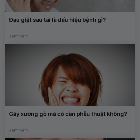
Đau giật sau tai là dấu hiệu bệnh gì?
Xem thêm
Gãy xương gò má có cần phẫu thuật không?
Xem thêm