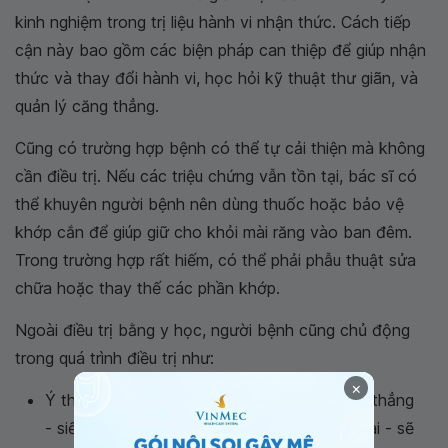
kinh nghiệm trong trị liệu hành vi nhận thức. Cách tiếp
cận này bao gồm các biện pháp can thiệp để giúp nhận
thức và thay đổi hành vi, học hỏi kỹ thuật thư giãn, và
quản lý căng thẳng.
Cũng có trường hợp bệnh có thể tự cải thiện mà không
cần điều trị. Nếu các triệu chứng vẫn tồn tại, bác sĩ có
thể khuyên người bệnh nên dùng thuốc hoặc bảo vệ
khớp cắn để giúp giữ cho khỏi mài răng vào ban đêm.
Trong trường hợp rất hiếm, có thể phải phẫu thuật sửa
chữa hoặc thay thế các phần khớp.
Ngoài điều trị bằng y học, người bệnh cũng chủ động
trong quá trình điều trị như:
×
Ý thức hơn về thói quen liên quan đến căng thẳng
- siết chặt xương hàm, nghiến răng hoặc nhai - sẽ