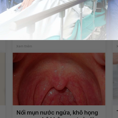
Đau quặn bụng khi đói : Dấu
hiệu của bệnh gì?
Xem thêm
Nổi mụn nước ngứa, khô họng