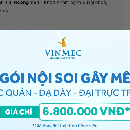
rần Thị Hoàng Yến
- Khoa Khám bệnh & Nội khoa,
Park.
 sao không?
”, bác sĩ xin giải đáp như sau:
rạng niêm mạc dạ dày bị tổn thương, mất đi lớp bề mặt
dạ dày mà có thể có các triệu chứng khác nhau, tuy
xác mức độ tổn thương cũng như vị trí tổn thương. Khi
 có thể đau lói sau lưng, và có thể nhầm lẫn với
 sống.
chứng liên quan, bạn nên đến bệnh viện Vinmec để
khô họng
, bạn có thể đến bệnh viện thuộc
n thêm. Cảm ơn bạn đã tin tưởng và gửi câu hỏi đến