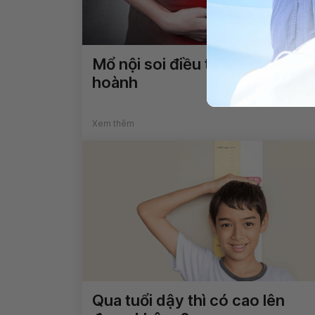
Mổ nội soi điều trị thoát vị
hoành
Xem thêm
Qua tuổi dậy thì có cao lên