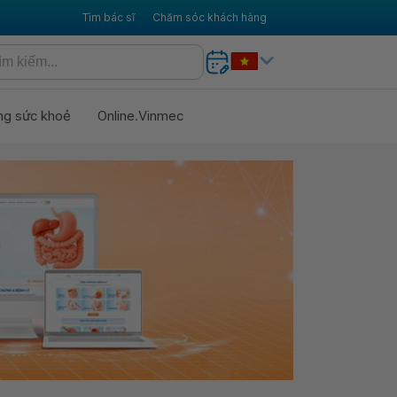
Tìm bác sĩ
Chăm sóc khách hàng
ng sức khoẻ
Online.Vinmec