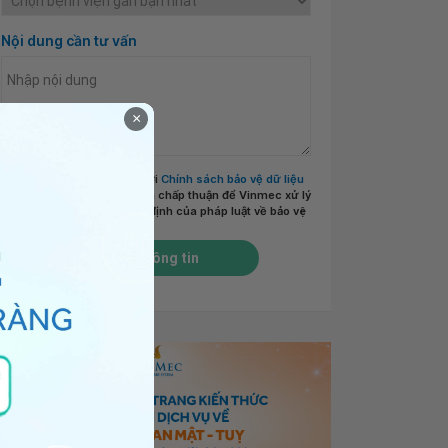
Nội dung cần tư vấn
×
Tôi đã đọc và đồng ý với
Chính sách bảo vệ dữ liệu
cá nhân của Vinmec
và chấp thuận để Vinmec xử lý
DLCN của tôi theo quy định của pháp luật về bảo vệ
DLCN.
*
Gửi thông tin