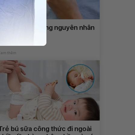
Nam giới rát họng nguyên nhân
là gì?
Xem thêm
Trẻ bú sữa công thức đi ngoài