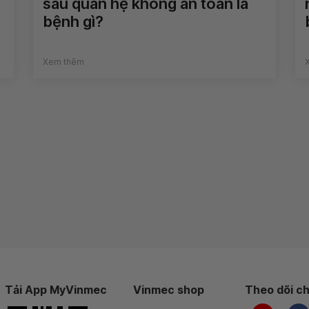
sau quan hệ không an toàn là
bệnh gì?
Xem thêm
Tải App MyVinmec
Vinmec shop
Theo dõi ch