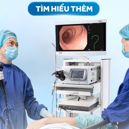
ng bấm số
HOTLINE
, đặt mua
GÓI DỊCH VỤ
hoặc đặt
 tự động trên ứng dụng My Vinmec để quản lý, theo dõi
g dụng.
Chia sẻ
ạ dày