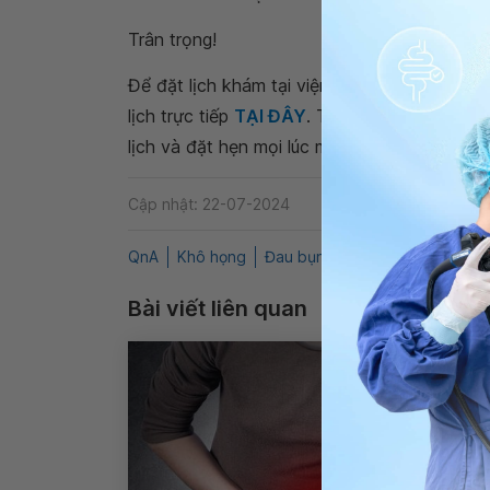
Trân trọng!
Để đặt lịch khám tại viện, Quý khách vui lò
lịch trực tiếp
TẠI ĐÂY
. Tải và đặt lịch khám
lịch và đặt hẹn mọi lúc mọi nơi ngay trên ứn
Cập nhật: 22-07-2024
QnA
Khô họng
Đau bụng
Tiêu hóa
Loét d
Bài viết liên quan