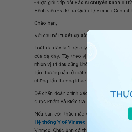
Được giải đáp bởi
Bác sĩ chuyên khoa II T
Bệnh viện Đa khoa Quốc tế Vinmec Central 
Chào bạn,
Với câu hỏi “
Loét dạ dày kèm khô họng có
Loét dạ dày là 1 bệnh lý bị gây ra do tình t
của dạ dày. Tùy theo vị trí tổn thương của 
nhiên vị trí đau cũng không phản ánh chính 
tổn thương nằm ở mặt sau của dạ dày thì bạn
những tổn thương khác lân cận như tụy, cột
Để chẩn đoán chính xác cũng như các triệu 
được khám và kiểm tra.
Nếu bạn còn thắc mắc về
loét dạ dày kèm 
Hệ thống Y tế Vinmec
để kiểm tra và tư vấ
Vinmec. Chúc bạn có thật nhiều sức khỏe.