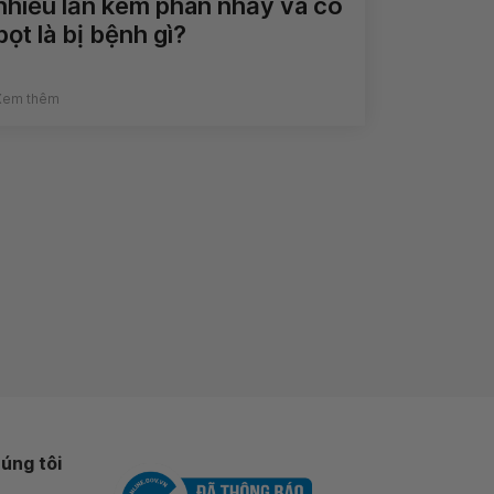
nhiều lần kèm phân nhầy và có
bọt là bị bệnh gì?
Xem thêm
úng tôi