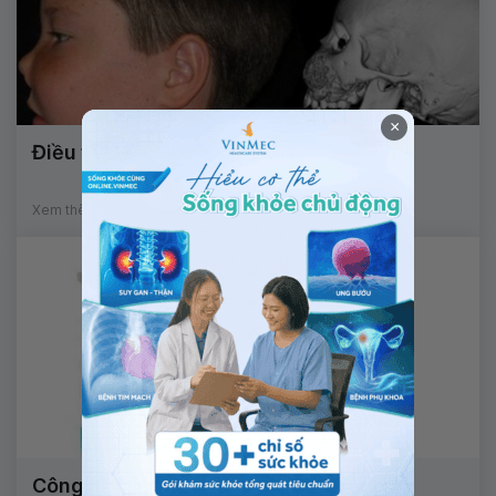
×
Điều trị loạn sản xương hàm mặt
Xem thêm
Công dụng thuốc Lidocain HCl