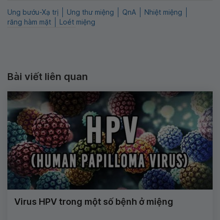
Ung bướu-Xạ trị
Ung thư miệng
QnA
Nhiệt miệng
răng hàm mặt
Loét miệng
Bài viết liên quan
Virus HPV trong một số bệnh ở miệng