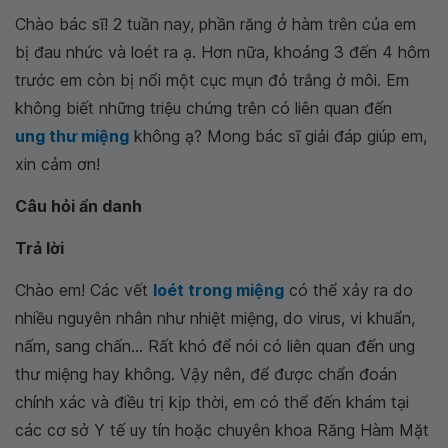
Chào bác sĩ! 2 tuần nay, phần răng ở hàm trên của em
bị đau nhức và loét ra ạ. Hơn nữa, khoảng 3 đến 4 hôm
trước em còn bị nổi một cục mụn đỏ trắng ở môi. Em
không biết những triệu chứng trên có liên quan đến
ung thư miệng
không ạ? Mong bác sĩ giải đáp giúp em,
xin cảm ơn!
Câu hỏi ẩn danh
Trả lời
Chào em! Các vết
loét trong miệng
có thể xảy ra do
nhiều nguyên nhân như nhiệt miệng, do virus, vi khuẩn,
nấm, sang chấn... Rất khó để nói có liên quan đến ung
thư miệng hay không. Vậy nên, để được chẩn đoán
chính xác và điều trị kịp thời, em có thể đến khám tại
các cơ sở Y tế uy tín hoặc chuyên khoa Răng Hàm Mặt