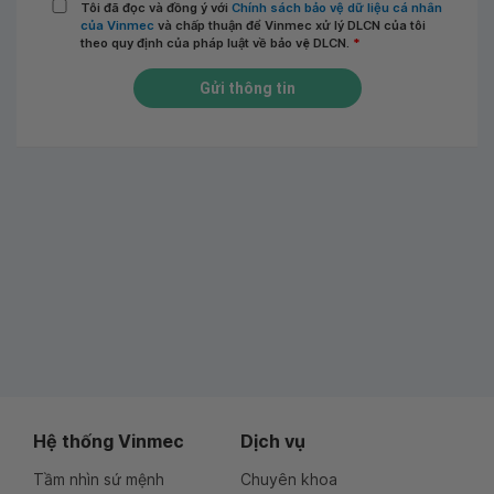
Tôi đã đọc và đồng ý với
Chính sách bảo vệ dữ liệu cá nhân
của Vinmec
và chấp thuận để Vinmec xử lý DLCN của tôi
theo quy định của pháp luật về bảo vệ DLCN.
*
Gửi thông tin
Hệ thống Vinmec
Dịch vụ
Tầm nhìn sứ mệnh
Chuyên khoa