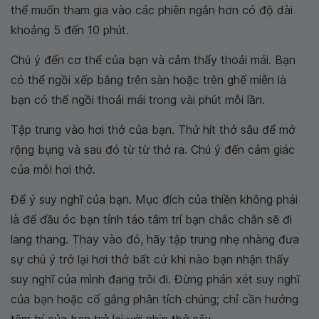
thể muốn tham gia vào các phiên ngắn hơn có độ dài
khoảng 5 đến 10 phút.
Chú ý đến cơ thể của bạn và cảm thấy thoải mái. Bạn
có thể ngồi xếp bằng trên sàn hoặc trên ghế miễn là
bạn có thể ngồi thoải mái trong vài phút mỗi lần.
Tập trung vào hơi thở của bạn. Thử hít thở sâu để mở
rộng bụng và sau đó từ từ thở ra. Chú ý đến cảm giác
của mỗi hơi thở.
Để ý suy nghĩ của bạn. Mục đích của thiền không phải
là để đầu óc bạn tỉnh táo tâm trí bạn chắc chắn sẽ đi
lang thang. Thay vào đó, hãy tập trung nhẹ nhàng đưa
sự chú ý trở lại hơi thở bất cứ khi nào bạn nhận thấy
suy nghĩ của mình đang trôi đi. Đừng phán xét suy nghĩ
của bạn hoặc cố gắng phân tích chúng; chỉ cần hướng
tâm trí của bạn trở lại với nhịp thở sâu.