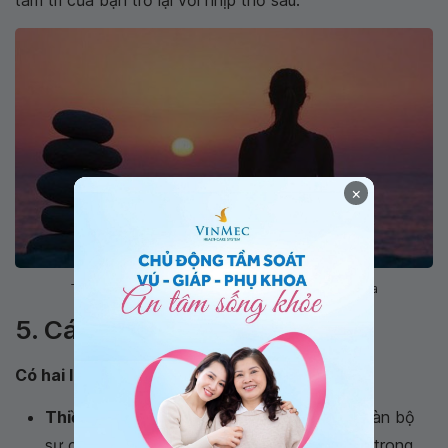
×
Thử hít thở sâu để mở rộng bụng và sau đó từ từ thở ra
5. Các loại thiền
Có hai loại thiền ngày nay rất phổ biến đó là:
Thiền tập trung
: Bao gồm việc tập trung toàn bộ
sự chú ý của bạn vào một đối tượng cụ thể trong