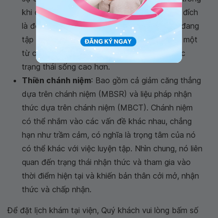
khi điều chỉnh mọi thứ xung quanh bạn. Mục đích
là để thực sự trải nghiệm bất cứ điều gì bạn đang
tập trung vào, cho dù đó là hơi thở của bạn, một
từ cụ thể hay một câu thần chú, để đạt được
trạng thái sống cao hơn.
Thiền chánh niệm
: Bao gồm cả giảm căng thẳng
dựa trên chánh niệm (MBSR) và liệu pháp nhận
thức dựa trên chánh niệm (MBCT). Chánh niệm
có thể nhắm vào các vấn đề khác nhau, chẳng
hạn như trầm cảm, có nghĩa là trọng tâm của nó
có thể khác với việc luyện tập. Nhìn chung, nó liên
quan đến trạng thái nhận thức và tham gia vào
thời điểm hiện tại và khiến bản thân cởi mở, nhận
thức và chấp nhận.
Để đặt lịch khám tại viện, Quý khách vui lòng bấm số