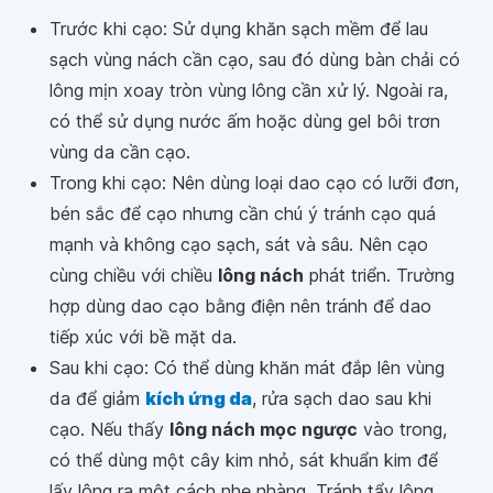
Trước khi cạo: Sử dụng khăn sạch mềm để lau
sạch vùng nách cần cạo, sau đó dùng bàn chải có
lông mịn xoay tròn vùng lông cần xử lý. Ngoài ra,
có thể sử dụng nước ấm hoặc dùng gel bôi trơn
vùng da cần cạo.
Trong khi cạo: Nên dùng loại dao cạo có lưỡi đơn,
bén sắc để cạo nhưng cần chú ý tránh cạo quá
mạnh và không cạo sạch, sát và sâu. Nên cạo
cùng chiều với chiều
lông nách
phát triển. Trường
hợp dùng dao cạo bằng điện nên tránh để dao
tiếp xúc với bề mặt da.
Sau khi cạo: Có thể dùng khăn mát đắp lên vùng
da để giảm
kích ứng da
, rửa sạch dao sau khi
cạo. Nếu thấy
lông nách mọc ngược
vào trong,
có thể dùng một cây kim nhỏ, sát khuẩn kim để
lấy lông ra một cách nhẹ nhàng. Tránh tẩy lông,