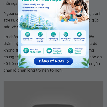
mỗi ngày...
Ngoài ra, giữ tinh thần thoải mái, tâm trạng vui vẻ, tránh
stress, căng thẳng cũng là một yếu tố quan trọng giúp
bảo vệ sức khỏe làn da.
Lỗ chân lông to ở da mặt là vấn đề ảnh hưởng đến
thẩm mỹ khiến nhiều người e ngại, mất tự tin. Mặc dù
không thể loại bỏ hoàn toàn lỗ chân lông to nhưng
chúng ta có thể áp dụng những biện pháp chăm sóc da
kể trên để khắc phục phần nào tình trạng này và ngăn
chặn lỗ chân lông trở nên to hơn.