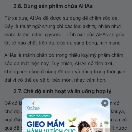
2.6. Dùng sản phẩm chứa AHAs
Từ xa xưa, AHAs đã được sử dụng để chăm sóc da.
Đây là thuật ngữ chung chỉ các loại axit tự nhiên như:
malic, lactic, citric, glycolic... Tính axit của AHAs sẽ giúp
lột tế bào chết trên da, giúp da sáng bóng, mịn màng.
AHAs là thành phần có trong nhiều loại mỹ phẩm chăm
sóc da mặt hiện nay. Tuy nhiên, AHAs có tính axit,
không nên dùng ở nồng độ cao và dùng trong thời gian
dài vì có thể da sẽ bị bào mòn, nhạy cảm hơn.
2.7. Chế độ sinh hoạt và ăn uống hợp lý
Để có làn da khỏe mạnh, lỗ chân lông se khít cần có
×
chế độ ăn uống và sinh hoạt hợp lý: không thức khuya,
ngủ đúng giờ, không ăn đồ ăn cay nóng, ăn nhiều rau củ
quả để cung cấp vitamin cho da, uống từ 2 - 2,5 lít nước