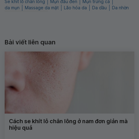
Se khít lỗ chân lông
Mụn đầu đen
Mụn trứng cá
da mụn
Massage da mặt
Lão hóa da
Da dầu
Da nhờn
Bài viết liên quan
Cách se khít lỗ chân lông ở nam đơn giản mà
hiệu quả