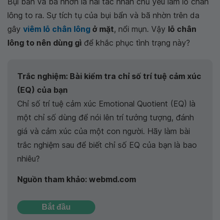
Bụi bẩn và bã nhờn là hai tác nhân chủ yếu làm lỗ chân
lông to ra. Sự tích tụ của bụi bẩn và bã nhờn trên da
gây
viêm lỗ chân lông
ở mặt
, nổi mụn. Vậy
lỗ chân
lông to nên dùng gì
để khắc phục tình trạng này?
Trắc nghiệm: Bài kiểm tra chỉ số trí tuệ cảm xúc
(EQ) của bạn
Chỉ số trí tuệ cảm xúc Emotional Quotient (EQ) là
một chỉ số dùng để nói lên trí tưởng tượng, đánh
giá và cảm xúc của một con người. Hãy làm bài
trắc nghiệm sau để biết chỉ số EQ của bạn là bao
nhiêu?
Nguồn tham khảo: webmd.com
Bắt đầu