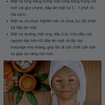
Mặt nạ lòng trắng trứng: trộn lòng trắng trứng với
một vài giọt chanh, đắp lên mặt từ 5 - 7 phút rồi
rửa sạch.
Mặt nạ cà chua: Nghiền nát cà chua, lọc lấy phần
bã đắp lên mặt
Mặt nạ đường, mật ong, dầu ô liu: trộn đều các
nguyên liệu trên rồi đắp lên mặt và lấy tay
massage nhẹ nhàng, giúp lấy đi các chất cặn bẩn
và giúp da sáng mịn hơn.