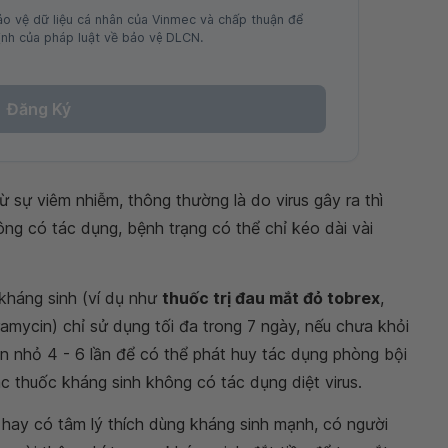
ảo vệ dữ liệu cá nhân của Vinmec và chấp thuận để
nh của pháp luật về bảo vệ DLCN.
Đăng Ký
ừ sự viêm nhiễm, thông thường là do virus gây ra thì
ng có tác dụng, bệnh trạng có thể chỉ kéo dài vài
kháng sinh (ví dụ như
thuốc trị đau mắt đỏ tobrex
,
amycin) chỉ sử dụng tối đa trong 7 ngày, nếu chưa khỏi
n nhỏ 4 - 6 lần để có thể phát huy tác dụng phòng bội
ác thuốc kháng sinh không có tác dụng diệt virus.
 hay có tâm lý thích dùng kháng sinh mạnh, có người