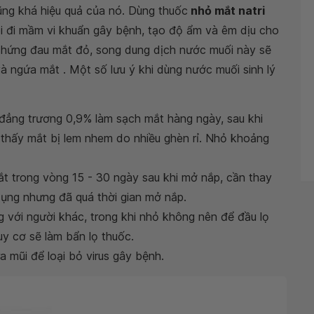
ũng khá hiệu quả của nó. Dùng thuốc
nhỏ mắt natri
rôi đi mầm vi khuẩn gây bệnh, tạo độ ẩm và êm dịu cho
chứng đau mắt đỏ, song dung dịch nước muối này sẽ
và ngứa mắt . Một số lưu ý khi dùng nước muối sinh lý
 đẳng trương 0,9% làm sạch mắt hàng ngày, sau khi
 thấy mắt bị lem nhem do nhiều ghèn rỉ. Nhỏ khoảng
t trong vòng 15 - 30 ngày sau khi mở nắp, cần thay
ụng nhưng đã quá thời gian mở nắp.
với người khác, trong khi nhỏ không nên để đầu lọ
y cơ sẽ làm bẩn lọ thuốc.
a mũi để loại bỏ virus gây bệnh.