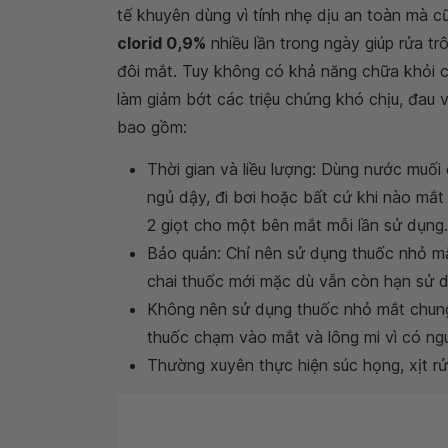
tế khuyên dùng vì tính nhẹ dịu an toàn mà c
clorid 0,9%
nhiều lần trong ngày giúp rửa t
đôi mắt. Tuy không có khả năng chữa khỏi 
làm giảm bớt các triệu chứng khó chịu, đau 
bao gồm:
Thời gian và liều lượng: Dùng nước muối
ngủ dậy, đi bơi hoặc bất cứ khi nào mắt
2 giọt cho một bên mắt mỗi lần sử dụng.
Bảo quản: Chỉ nên sử dụng thuốc nhỏ mắ
chai thuốc mới mặc dù vẫn còn hạn sử d
Không nên sử dụng thuốc nhỏ mắt chung 
thuốc chạm vào mắt và lông mi vì có ngu
Thường xuyên thực hiện súc họng, xịt rử