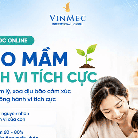
ối nhỏ mắt NaCl
y dung dịch bôi trơn nhãn cầu có độ nhớt thấp cũng
ư trên và đem lại cảm giác dễ chịu cho đôi mắt. Tuy
 nhanh khỏi
thì thật ra nước muối hay nước mắt nhân
 bệnh. Nước mắt nhân tạo chủ yếu có tác dụng hút,