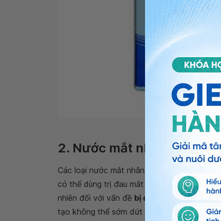
Mu
2. Nước mắt nhân tạo
Các loại nước mắt nhân tạo, chất làm ẩm ha
có thể dùng trị đau mắt đỏ với công dụng nh
nhiên đối với vấn đề
bị đau mắt đỏ làm sao
tạo không thể sớm dứt điểm triệu chứng của