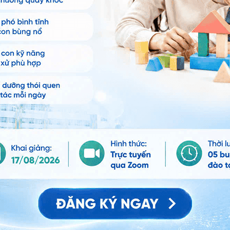
cầu, tăng độ nhầy, giúp hạn chế tình trạng khô mắt.
ợc khác nhau về dược chất (lên đến hàng chục loại)
thuốc gì
hay
đau mắt đỏ uống thuốc gì
để phù hợp
đơn để chọn lựa, song tốt nhất nên là loại thuốc
e. Nếu sử dụng lâu dài chất này sẽ gây tích lũy trên
, dẫn đến mất tính bền vững của màng phim nước mắt.
h nhân phải tra thường xuyên 5 - 6 lần. Loại nước
trạng khô mắt, không dùng liên tục nhiều ngày.
để nâng cao thể trạng,
tăng sức đề kháng
, chẳng hạn
quá 5.000 UI vitamin A/ngày + 500 UI vitamin D3/ngày),
n thiết, bệnh nhân có thể dùng thêm vitamin C dạng
nh
đau mắt đỏ lâu ngày không khỏi
, cần dùng thêm
 và chondroitin hoặc thuốc nhỏ mắt có chứa vitamin A,