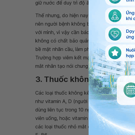
giữ nước để duy trì độ ẩm trên bề mặt nhãn 
Thế nhưng, do hiện nay có rất nhiều biệt dư
nên người bệnh không biết
đau mắt đỏ nhỏ 
với mình, vì vậy cần bác sĩ thăm khám và kê 
không có chất bảo quản benzalkonium chlorid
bề mặt nhãn cầu, làm phá vỡ cấu trúc lipid
Trường hợp viêm kết mạc nặng, mỗi ngày bện
mắt nhân tạo nói chung chỉ dùng khi có tình 
3. Thuốc không kê đơn
Các loại thuốc không kê đơn chủ yếu dùng 
như vitamin A, D (người lớn không bổ sung 
dùng liên tục trong 10 ngày rồi nghỉ. Nếu cầ
viên uống, hoặc vitamin B2. Trường hợp bệ
các loại thuốc nhỏ mắt chứa vitamin nhóm B