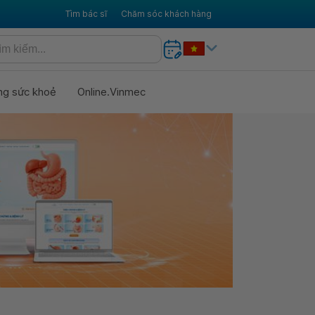
Tìm bác sĩ
Chăm sóc khách hàng
ng sức khoẻ
Online.Vinmec