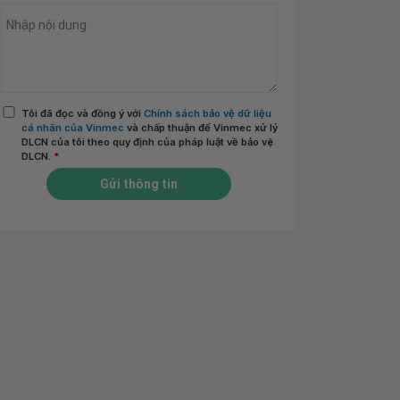
Tôi đã đọc và đồng ý với
Chính sách bảo vệ dữ liệu
cá nhân của Vinmec
và chấp thuận để Vinmec xử lý
DLCN của tôi theo quy định của pháp luật về bảo vệ
DLCN.
*
Gửi thông tin