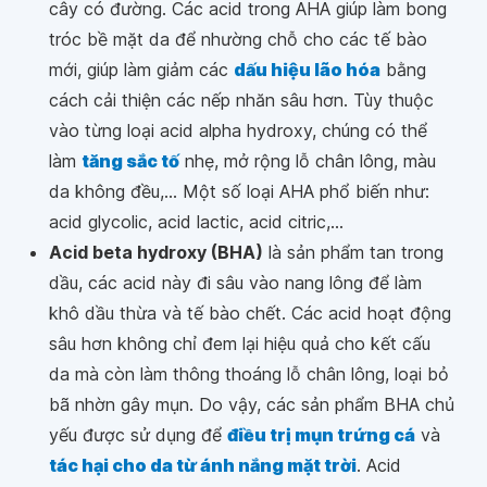
cây có đường. Các acid trong AHA giúp làm bong
tróc bề mặt da để nhường chỗ cho các tế bào
mới, giúp làm giảm các
dấu hiệu lão hóa
bằng
cách cải thiện các nếp nhăn sâu hơn. Tùy thuộc
vào từng loại acid alpha hydroxy, chúng có thể
làm
tăng sắc tố
nhẹ, mở rộng lỗ chân lông, màu
da không đều,... Một số loại AHA phổ biến như:
acid glycolic, acid lactic, acid citric,...
Acid beta hydroxy (BHA)
là sản phẩm tan trong
dầu, các acid này đi sâu vào nang lông để làm
khô dầu thừa và tế bào chết. Các acid hoạt động
sâu hơn không chỉ đem lại hiệu quả cho kết cấu
da mà còn làm thông thoáng lỗ chân lông, loại bỏ
bã nhờn gây mụn. Do vậy, các sản phẩm BHA chủ
yếu được sử dụng để
điều trị mụn trứng cá
và
tác hại cho da từ ánh nắng mặt trời
. Acid